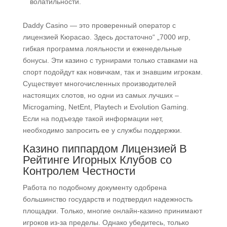
волатильности.
Daddy Casino — это проверенный оператор с
лицензией Кюрасао. Здесь достаточно“ „7000 игр,
гибкая программа лояльности и еженедельные
бонусы. Эти казино с турнирами только ставками на
спорт подойдут как новичкам, так и знавшим игрокам.
Существует многочисленных производителей
настоящих слотов, но одни из самых лучших –
Microgaming, NetEnt, Playtech и Evolution Gaming.
Если на подъезде такой информации нет,
необходимо запросить ее у службы поддержки.
Казино пиппардом Лицензией В
Рейтинге Игорных Клубов со
Контролем Честности
Работа по подобному документу одобрена
большинство государств и подтвердил надежность
площадки. Только, многие онлайн-казино принимают
игроков из-за пределы. Однако убедитесь, только