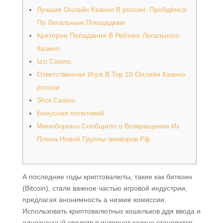
Лучшие Онлайн Казино В россии: Пройдёмся
По Легальным Площадкам
Критерии Попадания В Рейтинг Легального
Казино
Izzi Casino
Ответственная Игра В Top 10 Онлайн Казино
россии
Shot Casino
Бонусная политикой
Минобороны Сообщило о Возвращении Из
Плена Новой Группы зинворов Рф
А последние годы криптовалюты, такие как биткоин
(Bitcoin), стали важное частью игровой индустрии,
предлагая анонимность а низкие комиссии.
Использовать криптовалютных кошельков ддя ввода и
однозначный средств в интернет казино становится