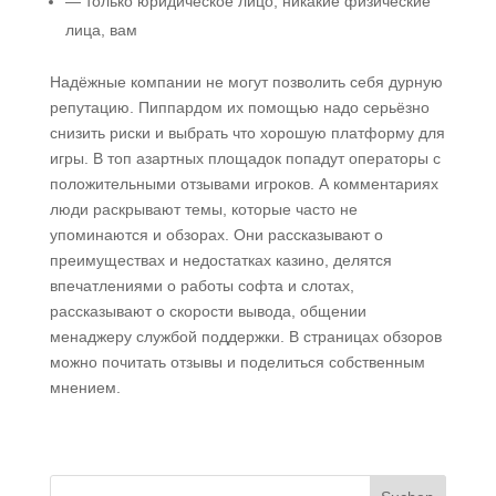
— только юридическое лицо, никакие физические
лица, вам
Надёжные компании не могут позволить себя дурную
репутацию. Пиппардом их помощью надо серьёзно
снизить риски и выбрать что хорошую платформу для
игры. В топ азартных площадок попадут операторы с
положительными отзывами игроков. А комментариях
люди раскрывают темы, которые часто не
упоминаются и обзорах. Они рассказывают о
преимуществах и недостатках казино, делятся
впечатлениями о работы софта и слотах,
рассказывают о скорости вывода, общении
менаджеру службой поддержки. В страницах обзоров
можно почитать отзывы и поделиться собственным
мнением.