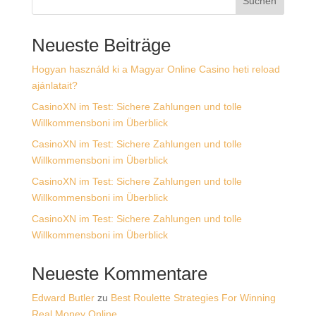
Suchen
Neueste Beiträge
Hogyan használd ki a Magyar Online Casino heti reload
ajánlatait?
CasinoXN im Test: Sichere Zahlungen und tolle
Willkommensboni im Überblick
CasinoXN im Test: Sichere Zahlungen und tolle
Willkommensboni im Überblick
CasinoXN im Test: Sichere Zahlungen und tolle
Willkommensboni im Überblick
CasinoXN im Test: Sichere Zahlungen und tolle
Willkommensboni im Überblick
Neueste Kommentare
Edward Butler
zu
Best Roulette Strategies For Winning
Real Money Online