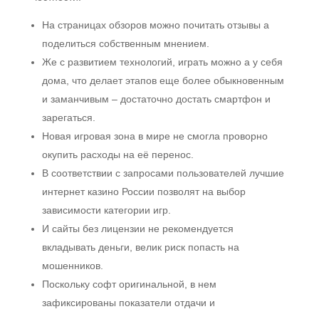
На страницах обзоров можно почитать отзывы а
поделиться собственным мнением.
Же с развитием технологий, играть можно а у себя
дома, что делает этапов еще более обыкновенным
и заманчивым – достаточно достать смартфон и
зарегаться.
Новая игровая зона в мире не смогла проворно
окупить расходы на её перенос.
В соответствии с запросами пользователей лучшие
интернет казино России позволят на выбор
зависимости категории игр.
И сайты без лицензии не рекомендуется
вкладывать деньги, велик риск попасть на
мошенников.
Поскольку софт оригинальной, в нем
зафиксированы показатели отдачи и