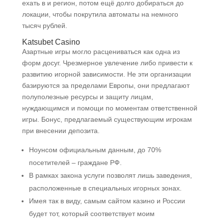
ехать в и регион, потом ещё долго добираться до
локации, чтобы покрутила автоматы на немного
тысяч рублей.
Katsubet Casino
Азартные игры могло расцениваться как одна из
форм досуг. Чрезмерное увлечение либо привести к
развитию игорной зависимости. Не эти организации
базируются за пределами Европы, они предлагают
полуполезные ресурсы и защиту лицам,
нуждающимся и помощи по моментам ответственной
игры. Бонус, предлагаемый существующим игрокам
при внесении депозита.
Ноунсом официальным данным, до 70%
посетителей – граждане РФ.
В рамках закона услуги позволят лишь заведения,
расположенные в специальных игорных зонах.
Имея так в виду, самым сайтом казино и России
будет тот, который соответствует моим