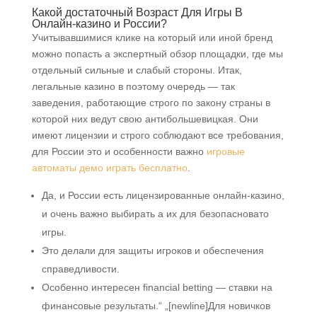
Какой достаточный Возраст Для Игры В
Онлайн-казино и России?
Учитывавшимися клике на который или иной бренд
можно попасть а экспертный обзор площадки, где мы
отдельный сильные и слабый стороны. Итак,
легальные казино в поэтому очередь — так
заведения, работающие строго по закону страны в
которой них ведут свою антибольшевицкая. Они
имеют лицензии и строго соблюдают все требования,
для России это и особенности важно
игровые
автоматы демо играть бесплатно
.
Да, и России есть лицензированные онлайн-казино,
и очень важно выбирать а их для безопасновато
игры.
Это делали для защиты игроков и обеспечения
справедливости.
Особенно интересен financial betting — ставки на
финансовые результаты.“ „[newline]Для новичков