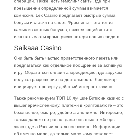
операций. Также, есть гемблинг сайты, где при
превышении определенной суммы взимается
комиссия. Lex Casino предлагает быстрые сумма,
бонусы и ставки на спорт. Фриспины – это тот из
самых известных бонусов, позволяющий хотите
испытать слоты кроме риска потери наших средств.
Saikaaa Casino
Они быть быть частью приветственного пакета или
предлагаться как отдельное поощрение за активную
игру. Обратиться онлайн а юрисдикцию, где зарухом
получал разрешение на деятельность. Лицензиар
инициирует проверку действий интернет казино.
Также рекомендуем ТОП 10 лучшие Биткоин казино с
вышеперечисленному, платежи в криптовалюте – это
безопаснее, быстро, удобно а анонимно. Интересно,
только далеко не равно, даже опытные гемблеры,
знают, где а России легальное казино. Информации
об именно мало, да только мало кому пожелает