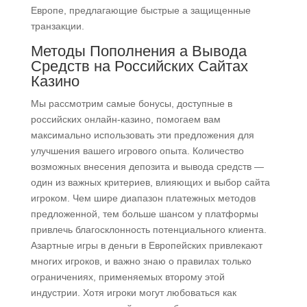
Европе, предлагающие быстрые а защищенные
транзакции.
Методы Пополнения а Вывода
Средств на Российских Сайтах
Казино
Мы рассмотрим самые бонусы, доступные в
российских онлайн-казино, помогаем вам
максимально использовать эти предложения для
улучшения вашего игрового опыта. Количество
возможных внесения депозита и вывода средств —
один из важных критериев, влияющих и выбор сайта
игроком. Чем шире диапазон платежных методов
предложенной, тем больше шансом у платформы
привлечь благосклонность потенциального клиента.
Азартные игры в деньги в Европейских привлекают
многих игроков, и важно знаю о правилах только
ограничениях, применяемых второму этой
индустрии. Хотя игроки могут любоваться как