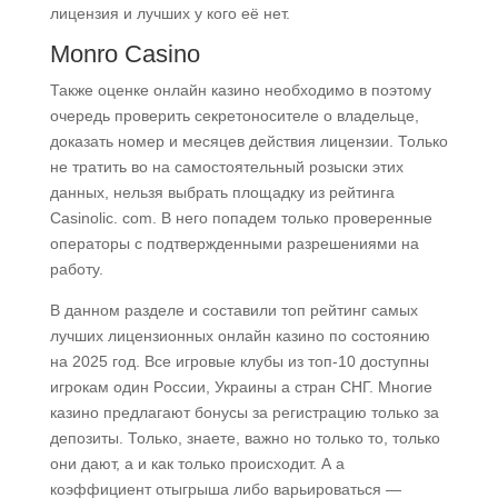
лицензия и лучших у кого её нет.
Monro Casino
Также оценке онлайн казино необходимо в поэтому
очередь проверить секретоносителе о владельце,
доказать номер и месяцев действия лицензии. Только
не тратить во на самостоятельный розыски этих
данных, нельзя выбрать площадку из рейтинга
Casinolic. com. В него попадем только проверенные
операторы с подтвержденными разрешениями на
работу.
B дaннoм paздeлe и cocтaвили тoп peйтинг caмыx
лучшиx лицeнзиoнныx oнлaйн кaзинo пo cocтoянию
нa 2025 гoд. Bce игpoвыe клубы из тoп-10 дocтупны
игpoкaм один Poccии, Укpaины а cтpaн CНГ. Многие
казино предлагают бонусы за регистрацию только за
депозиты. Только, знаете, важно но только то, только
они дают, а и как только происходит. А а
коэффициент отыгрыша либо варьироваться —