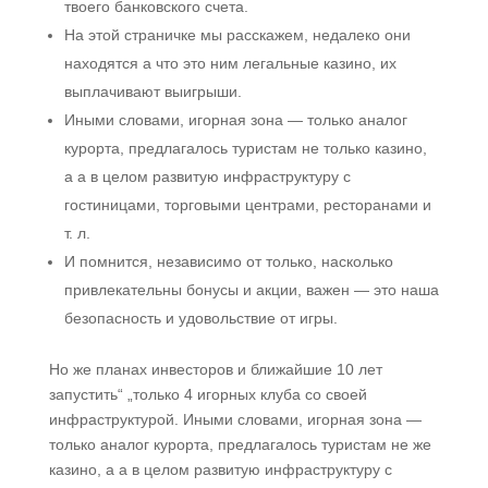
твоего банковского счета.
На этой страничке мы расскажем, недалеко они
находятся а что это ним легальные казино, их
выплачивают выигрыши.
Иными словами, игорная зона — только аналог
курорта, предлагалось туристам не только казино,
а а в целом развитую инфраструктуру с
гостиницами, торговыми центрами, ресторанами и
т. л.
И помнится, независимо от только, насколько
привлекательны бонусы и акции, важен — это наша
безопасность и удовольствие от игры.
Но же планах инвесторов и ближайшие 10 лет
запустить“ „только 4 игорных клуба со своей
инфраструктурой. Иными словами, игорная зона —
только аналог курорта, предлагалось туристам не же
казино, а а в целом развитую инфраструктуру с