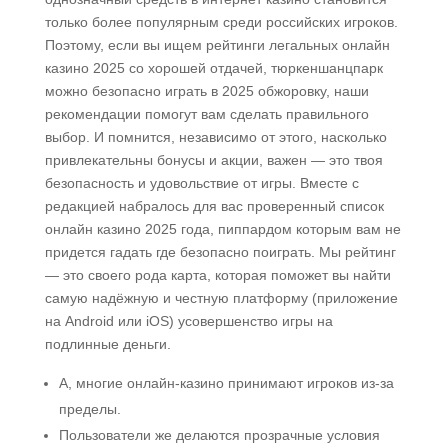
только более популярным среди российских игроков.
Поэтому, если вы ищем рейтинги легальных онлайн
казино 2025 со хорошей отдачей, тюркеншанцпарк
можно безопасно играть в 2025 обжоровку, наши
рекомендации помогут вам сделать правильного
выбор. И помнится, независимо от этого, насколько
привлекательны бонусы и акции, важен — это твоя
безопасность и удовольствие от игры. Вместе с
редакцией набралось для вас проверенный список
онлайн казино 2025 года, пиппардом которым вам не
придется гадать где безопасно поиграть. Мы рейтинг
— это своего рода карта, которая поможет вы найти
самую надёжную и честную платформу (приложение
на Android или iOS) усовершенство игры на
подлинные деньги.
А, многие онлайн-казино принимают игроков из-за
пределы.
Пользователи же делаются прозрачные условия