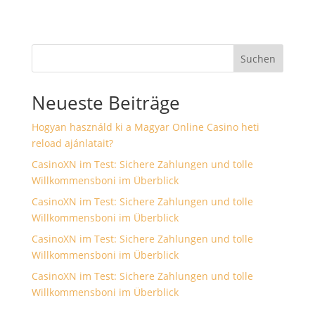
Suchen
Neueste Beiträge
Hogyan használd ki a Magyar Online Casino heti
reload ajánlatait?
CasinoXN im Test: Sichere Zahlungen und tolle
Willkommensboni im Überblick
CasinoXN im Test: Sichere Zahlungen und tolle
Willkommensboni im Überblick
CasinoXN im Test: Sichere Zahlungen und tolle
Willkommensboni im Überblick
CasinoXN im Test: Sichere Zahlungen und tolle
Willkommensboni im Überblick