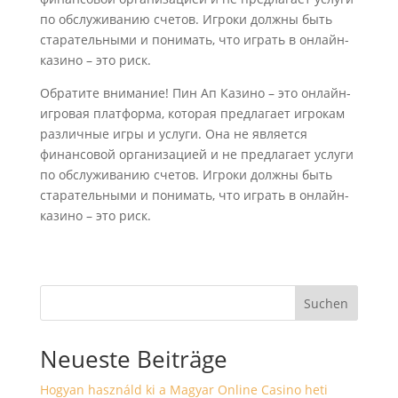
по обслуживанию счетов. Игроки должны быть
старательными и понимать, что играть в онлайн-
казино – это риск.
Обратите внимание! Пин Ап Казино – это онлайн-
игровая платформа, которая предлагает игрокам
различные игры и услуги. Она не является
финансовой организацией и не предлагает услуги
по обслуживанию счетов. Игроки должны быть
старательными и понимать, что играть в онлайн-
казино – это риск.
Suchen
Neueste Beiträge
Hogyan használd ki a Magyar Online Casino heti