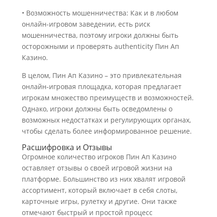
• Возможность мошенничества: Как и в любом
онлайн-игровом заведении, есть риск
мошенничества, поэтому игроки должны быть
осторожными и проверять authenticity Пин Ап
Казино.
В целом, Пин Ап Казино – это привлекательная
онлайн-игровая площадка, которая предлагает
игрокам множество преимуществ и возможностей.
Однако, игроки должны быть осведомлены о
возможных недостатках и регулирующих органах,
чтобы сделать более информированное решение.
Расшифровка и Отзывы
Огромное количество игроков Пин Ап Казино
оставляет отзывы о своей игровой жизни на
платформе. Большинство из них хвалят игровой
ассортимент, который включает в себя слоты,
карточные игры, рулетку и другие. Они также
отмечают быстрый и простой процесс