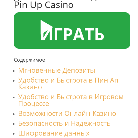
Pin Up Casino
▶️
ИГРАТЬ
Содержимое
Мгновенные Депозиты
Удобство и Быстрота в Пин Ап
Казино
Удобство и Быстрота в Игровом
Процессе
Возможности Онлайн-Казино
Безопасность и Надежность
Шифрование данных