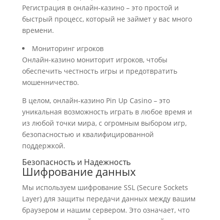
Регистрация в онлайн-казино – это простой и
быстрый процесс, который не займет у вас много
времени.
Мониторинг игроков
Онлайн-казино мониторит игроков, чтобы
обеспечить честность игры и предотвратить
мошенничество.
В целом, онлайн-казино Pin Up Casino – это
уникальная возможность играть в любое время и
из любой точки мира, с огромным выбором игр,
безопасностью и квалифицированной
поддержкой.
Безопасность и Надежность
Шифрование данных
Мы используем шифрование SSL (Secure Sockets
Layer) для защиты передачи данных между вашим
браузером и нашим сервером. Это означает, что