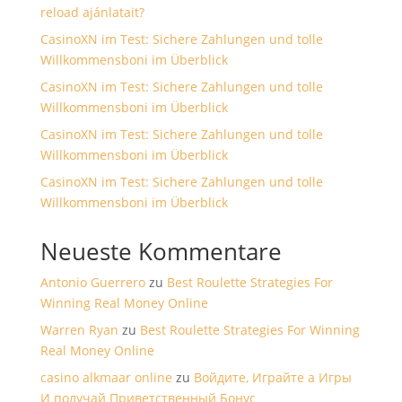
reload ajánlatait?
CasinoXN im Test: Sichere Zahlungen und tolle
Willkommensboni im Überblick
CasinoXN im Test: Sichere Zahlungen und tolle
Willkommensboni im Überblick
CasinoXN im Test: Sichere Zahlungen und tolle
Willkommensboni im Überblick
CasinoXN im Test: Sichere Zahlungen und tolle
Willkommensboni im Überblick
Neueste Kommentare
Antonio Guerrero
zu
Best Roulette Strategies For
Winning Real Money Online
Warren Ryan
zu
Best Roulette Strategies For Winning
Real Money Online
casino alkmaar online
zu
Войдите, Играйте а Игры
И получай Приветственный Бонус