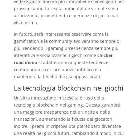
vedere giochi ancora più innovativi e coinvolgenti nei
prossimi anni. La realtà aumentata e virtuale sono
all’orizzonte, promettendo esperienze di gioco mai
viste prima.
In futuro, sarà interessante osservare come la
gamification e le community evolveranno sempre di
più, rendendo il gaming un’esperienza sempre più
interattiva e socializzante. I giochi come
chicken
road demo
si adatteranno a queste tendenze,
continuando a cercare nuovo pubblico e a
mantenere la fedeltà dei già appassionati.
La tecnologia blockchain nei giochi
Un’altra innovazione in crescita è l’uso della
tecnologia blockchain nel gaming. Questa garantirà
una maggiore trasparenza nelle vincite e nelle
transazioni, aumentando la fiducia dei giocatori.
Inoltre, i premi in criptovaluta potrebbero diventare
una realtà nei giochi futuri, cambiando il modo in cui