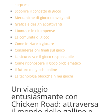
sorprese!
Scoprire il concetto di gioco
Meccaniche di gioco coinvolgenti
Grafica e design accattivanti
I bonus e le ricompense
La comunità di gioco
Come iniziare a giocare
Considerazioni finali sul gioco
La sicurezza e il gioco responsabile
Come riconoscere il gioco problematico
Il futuro dei giochi online
La tecnologia blockchain nei giochi
Un viaggio
entusiasmante con
Chicken Road: attraversa
il mondo delle galline e