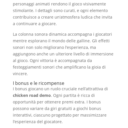
personaggi animati rendono il gioco visivamente
stimolante. I dettagli sono curati, e ogni elemento
contribuisce a creare un’atmosfera ludica che invita
a continuare a giocare.
La colonna sonora dinamica accompagna i giocatori
mentre esplorano il mondo delle galline. Gli effetti
sonori non solo migliorano l’esperienza, ma
aggiungono anche un ulteriore livello di immersione
al gioco. Ogni vittoria è accompagnata da
festeggiamenti sonori che amplificano la gioia di
vincere.
I bonus e le ricompense
I bonus giocano un ruolo cruciale nell’attrattiva di
chicken road demo
. Ogni partita è ricca di
opportunità per ottenere premi extra. I bonus
possono variare da giri gratuiti a giochi bonus
interattivi, ciascuno progettato per massimizzare
l’esperienza del giocatore.