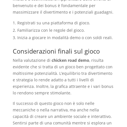
benvenuto e dei bonus è fondamentale per
massimizzare il divertimento e i potenziali guadagni.
Registrati su una piattaforma di gioco.
Familiarizza con le regole del gioco.
Inizia a giocare in modalità demo o con soldi reali.
Considerazioni finali sul gioco
Nella valutazione di
chicken road demo
, risulta
evidente che si tratta di un gioco ben progettato con
moltissime potenzialità. L’equilibrio tra divertimento
e strategia lo rende adatto a tutti i livelli di
esperienza. Inoltre, la grafica attraente e i vari bonus
lo rendono sempre stimolante.
Il successo di questo gioco non è solo nelle
meccaniche o nella narrativa, ma anche nella
capacità di creare un ambiente sociale e interattivo.
Sentirsi parte di una comunità mentre si esplora un