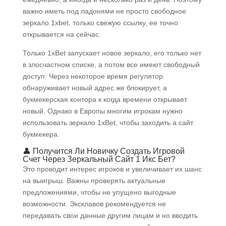
важно иметь под ладонями не просто свободное
зеркало 1xbet, только свежую ссылку, ее точно
открывается на сейчас.
Только 1xBet запускает новое зеркало, его только нет
в злосчастном списке, а потом все имеют свободный
доступ. Через некоторое время регулятор
обнаруживает новый адрес же блокирует, а
букмекерская контора к когда времени открывает
новый. Однако в Европы многим игрокам нужно
использовать зеркало 1xBet, чтобы заходить а сайт
букмекера.
👤 Получится Ли Новичку Создать Игровой
Счет Через Зеркальный Сайт 1 Икс Бет?
Это проводит интерес игроков и увеличивает их шанс
на выигрыш. Важны проверять актуальные
предложениями, чтобы не упущено выгодные
возможности. Эксклавов рекомендуется не
передавать свои данные другим лицам и но вводить