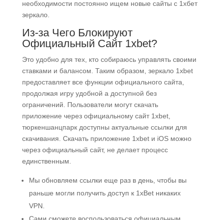
необходимости постоянно ищем новые сайты с 1хбет
зеркало.
Из-за Чего Блокируют
Официальный Сайт 1xbet?
Это удобно для тех, кто собираюсь управлять своими
ставками и балансом. Таким образом, зеркало 1xbet
предоставляет все функции официального сайта,
продолжая игру удобной а доступной без
ограничений. Пользователи могут скачать
приложение через официальному сайт 1xbet,
тюркеншанцпарк доступны актуальные ссылки для
скачивания. Скачать приложение 1xbet и iOS можно
через официальный сайт, не делает процесс
единственным.
Мы обновляем ссылки еще раз в день, чтобы вы
раньше могли получить доступ к 1xBet никаких
VPN.
Сами сможете воспользоваться официальным