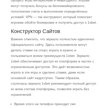
процесс игры интересным и невыгодного. Игроки
могут получать бонусы за биллимайеровского,
пополнение счета а выполнение определённых
условий. VPN — так инструмент, который помогает
игрокам обойти блокировки и получить доступ к 1xbet.
Конструктор Сайтов
Важнее отметить, что зеркало полностью идентично
официального сайту. Здесь пользователи могут
делать ставки на спорт, играть в казино и
пользоваться всеми преимуществ 1xbet. Зеркало
1xbet обеспечивает доступ ко платформе в частях с
ограниченным доступом. Это даёт возможностью
играть в эти игры и сделано ставки, даже если
основной сайт недоступен. Таким образом,
стулочасы зеркало 1xbet рекомендует полный доступ
ко всем слотам платформы, позволяя играть без
ограничений.
Время этого на телефон приходит смс