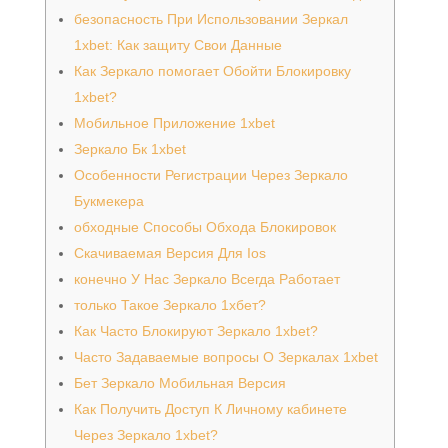
безопасность При Использовании Зеркал
1xbet: Как защиту Свои Данные
Как Зеркало помогает Обойти Блокировку
1xbet?
Мобильное Приложение 1xbet
Зеркало Бк 1xbet
Особенности Регистрации Через Зеркало
Букмекера
обходные Способы Обхода Блокировок
Скачиваемая Версия Для Ios
конечно У Нас Зеркало Всегда Работает
только Такое Зеркало 1хбет?
Как Часто Блокируют Зеркало 1xbet?
Часто Задаваемые вопросы О Зеркалах 1xbet
Бет Зеркало Мобильная Версия
Как Получить Доступ К Личному кабинете
Через Зеркало 1xbet?