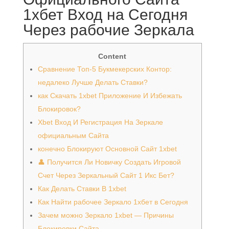
1хбет Вход на Сегодня
Через рабочие Зеркала
Content
Сравнение Топ-5 Букмекерских Контор:
недалеко Лучше Делать Ставки?
как Скачать 1xbet Приложение И Избежать
Блокировок?
Xbet Вход И Регистрация На Зеркале
официальным Сайта
конечно Блокируют Основной Сайт 1xbet
👤 Получится Ли Новичку Создать Игровой
Счет Через Зеркальный Сайт 1 Икс Бет?
Как Делать Ставки В 1xbet
Как Найти рабочее Зеркало 1хбет в Сегодня
Зачем можно Зеркало 1xbet — Причины
Блокировки Сайта