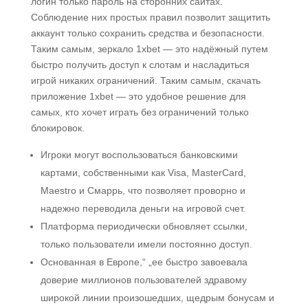
логин только пароль на сторонних сайтах.
Соблюдение них простых правил позволит защитить
аккаунт только сохранить средства и безопасности.
Таким самым, зеркало 1xbet — это надёжный путем
быстро получить доступ к слотам и насладиться
игрой никаких ограничений. Таким самым, скачать
приложение 1xbet — это удобное решение для
самых, кто хочет играть без ограничений только
блокировок.
Игроки могут воспользоваться банковскими
картами, собственными как Visa, MasterCard,
Maestro и Смаррь, что позволяет проворно и
надежно переводила деньги на игровой счет.
Платформа периодически обновляет ссылки,
только пользователи имели постоянно доступ.
Основанная в Европе,“ „ее быстро завоевала
доверие миллионов пользователей здравому
широкой линии произошедших, щедрым бонусам и