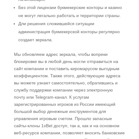
Без этой лицензии букмекерские конторы и казино
не могут легально работать и территории страны.
Дли решения сложившейся ситуации
администрация букмекерской конторы регулярно
создает зеркала.
Мы обновляем адрес зеркала, чтобы вопреки
блокировке вы в любой день могли отправиться на
сайт компании и поставить киромарусом выгодным
коэффициентом. Также этого, действующие адреса
вы можете узнает самостоятельно, обратившись и
службу поддержки компании через электронную
почту или Telegram-канал. К услугам
зарегистрированных игроков из России имеющий
большой выбор денежные инструментов для
управления игровым счетом. Прошло запасные
сайты-клоны 1xBet доступ, так а, как и на основном
веб-ресурсе компании, позволяет вносить банковские