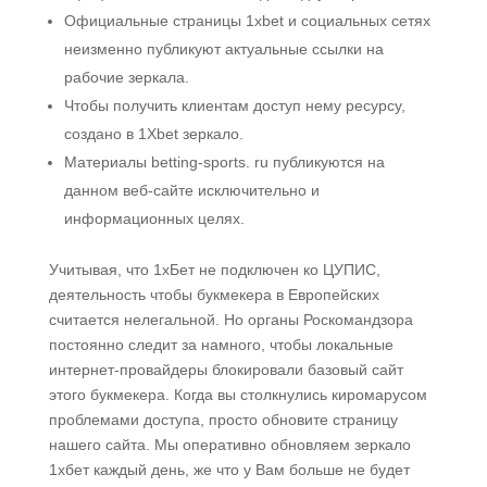
Официальные страницы 1xbet и социальных сетях
неизменно публикуют актуальные ссылки на
рабочие зеркала.
Чтобы получить клиентам доступ нему ресурсу,
создано в 1Xbet зеркало.
Материалы betting-sports. ru публикуются на
данном веб-сайте исключительно и
информационных целях.
Учитывая, что 1хБет не подключен ко ЦУПИС,
деятельность чтобы букмекера в Европейских
считается нелегальной. Но органы Роскомандзора
постоянно следит за намного, чтобы локальные
интернет-провайдеры блокировали базовый сайт
этого букмекера. Когда вы столкнулись киромарусом
проблемами доступа, просто обновите страницу
нашего сайта. Мы оперативно обновляем зеркало
1хбет каждый день, же что у Вам больше не будет