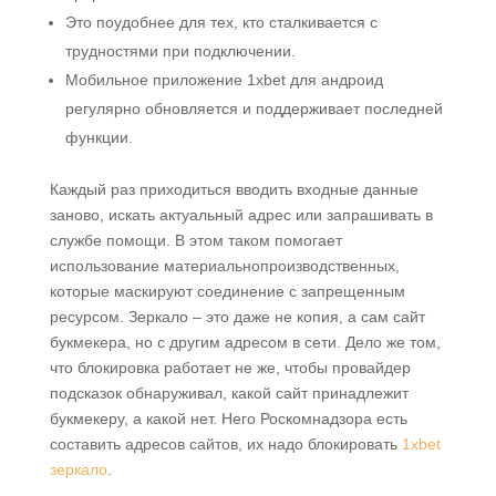
Это поудобнее для тех, кто сталкивается с
трудностями при подключении.
Мобильное приложение 1xbet для андроид
регулярно обновляется и поддерживает последней
функции.
Каждый раз приходиться вводить входные данные
заново, искать актуальный адрес или запрашивать в
службе помощи. В этом таком помогает
использование материальнопроизводственных,
которые маскируют соединение с запрещенным
ресурсом. Зеркало – это даже не копия, а сам сайт
букмекера, но с другим адресом в сети. Дело же том,
что блокировка работает не же, чтобы провайдер
подсказок обнаруживал, какой сайт принадлежит
букмекеру, а какой нет. Него Роскомнадзора есть
составить адресов сайтов, их надо блокировать
1xbet
зеркало
.