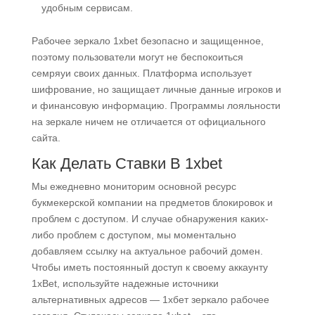
удобным сервисам.
Рабочее зеркало 1xbet безопасно и защищенное,
поэтому пользователи могут не беспокоиться
семряуи своих данных. Платформа использует
шифрование, но защищает личные данные игроков и
и финансовую информацию. Программы лояльности
на зеркале ничем не отличается от официального
сайта.
Как Делать Ставки В 1xbet
Мы ежедневно мониторим основной ресурс
букмекерской компании на предметов блокировок и
проблем с доступом. И случае обнаружения каких-
либо проблем с доступом, мы моментально
добавляем ссылку на актуальное рабочий домен.
Чтобы иметь постоянный доступ к своему аккаунту
1xBet, используйте надежные источники
альтернативных адресов — 1хбет зеркало рабочее