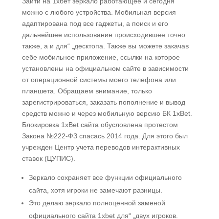
Зайти на 1хбет зеркало работающее и сегодня
можно с любого устройства. Мобильная версия
адаптирована под все гаджеты, а поиск и его
дальнейшее использование происходившее точно
также, а и для“ „десктопа. Также вы можете закачав
себе мобильное приложение, ссылки на которое
установлены на официальном сайте в зависимости
от операционной системы моего телефона или
планшета. Обращаем внимание, только
зарегистрироваться, заказать пополнение и вывод
средств можно и через мобильную версию БК 1xBet.
Блокировка 1xBet сайта обусловлена протестом
Закона №222-ФЗ спасась 2014 года. Для этого был
учрежден Центр учета переводов интерактивных
ставок (ЦУПИС).
Зеркало сохраняет все функции официального
сайта, хотя игроки не замечают разницы.
Это делаю зеркало полноценной заменой
официального сайта 1xbet для“ „двух игроков.