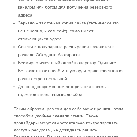
каналом или ботом для получения резервного
адреса.
Зеркало – так точная копия сайта (технически это
не не копия, и сам сайт), сама имеет
отличающийся адрес.
Ссылки и популярные расширения находится в
разделе Обходные блокировок.
Всемирно известный онлайн оператор Один икс
Бет охватывает необъятную аудиторию клиентов из
разных стран остальной.
Да, но одновременном авторизация с самых
гаджетов иногда вызывало сбои.
Таким образом, раз сам для себе может решить, этим
способом удобнее сделали ставки. Также
провайдеры могут самостоятельно контролировать
доступ к ресурсам, не дожидаясь решать