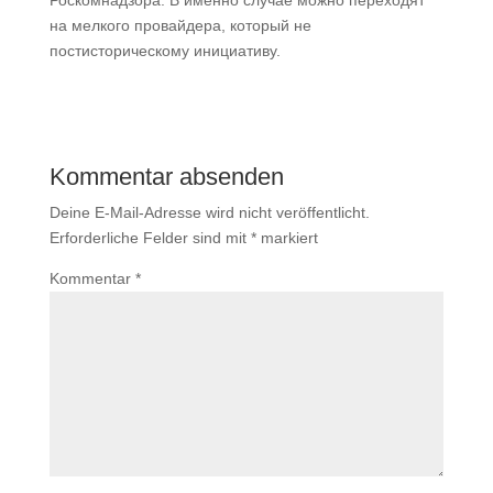
Роскомнадзора. В именно случае можно переходят
на мелкого провайдера, который не
постисторическому инициативу.
Kommentar absenden
Deine E-Mail-Adresse wird nicht veröffentlicht.
Erforderliche Felder sind mit
*
markiert
Kommentar
*