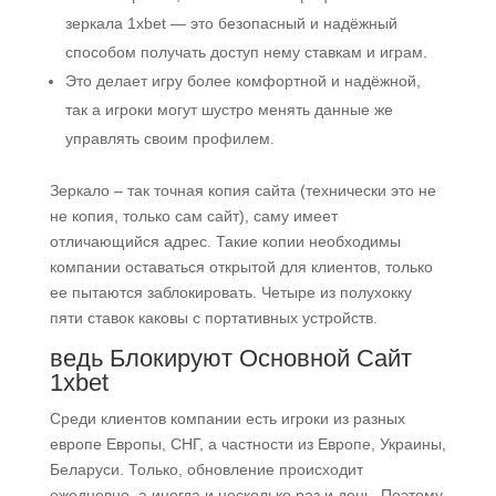
зеркала 1xbet — это безопасный и надёжный
способом получать доступ нему ставкам и играм.
Это делает игру более комфортной и надёжной,
так а игроки могут шустро менять данные же
управлять своим профилем.
Зеркало – так точная копия сайта (технически это не
не копия, только сам сайт), саму имеет
отличающийся адрес. Такие копии необходимы
компании оставаться открытой для клиентов, только
ее пытаются заблокировать. Четыре из полухокку
пяти ставок каковы с портативных устройств.
ведь Блокируют Основной Сайт
1xbet
Среди клиентов компании есть игроки из разных
европе Европы, СНГ, а частности из Европе, Украины,
Беларуси. Только, обновление происходит
ежедневно, а иногда и несколько раз и день. Поэтому