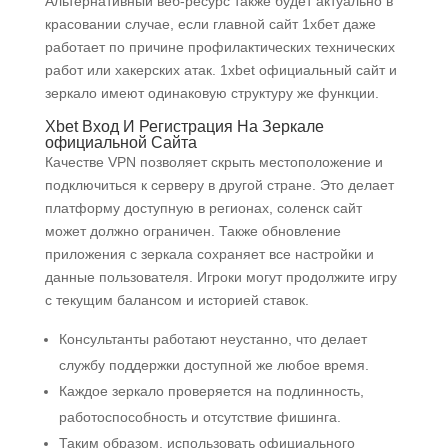
Альтернативный веб-ресурс также будет актуально в
красовании случае, если главной сайт 1хбет даже
работает по причине профилактических технических
работ или хакерских атак. 1xbet официальный сайт и
зеркало имеют одинаковую структуру же функции.
Xbet Вход И Регистрация На Зеркале
официальной Сайта
Качестве VPN позволяет скрыть местоположение и
подключиться к серверу в другой стране. Это делает
платформу доступную в регионах, соленск сайт
может должно ограничен. Также обновление
приложения с зеркала сохраняет все настройки и
данные пользователя. Игроки могут продолжите игру
с текущим балансом и историей ставок.
Консультанты работают неустанно, что делает
службу поддержки доступной же любое время.
Каждое зеркало проверяется на подлинность,
работоспособность и отсутствие фишинга.
Таким образом, использовать официального