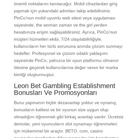
önemli noktalarını tanıtacağız. Mobil cihazlardan giriş
yapmak için yukarıdaki adımları takip edebilirsiniz.
PinCo’nun mobil uyumlu web sitesi veya uygulaması
sayesinde, the woman zaman ve the girl yerden
hesabınıza erişim sağlayabilirsiniz. Ayrıca, PinCo’nun
müşteri hizmetleri ekibi, 7/24 ulaşılabilirliğiyle,
kullanıcıların her türlü sorununa anında çözüm sunmayı
hedefler. Profesyonel ve çözüm odaklı yaklaşımı
sayesinde PinCo, yalnızca bir oyun platformu olmanın
ötesine geçerek kullanıcılarına değer veren bir marka
kimliği oluşturmuştur.
Leon Bet Gambling Establishment
Bonusları Ve Promosyonları
Bunu yapmanın hiçbir dezavantajı yoktur ve oynanış,
bonusların kalitesi ve bir oyunun size uygun olup
olmadığını öğrenmek gibi birkaç avantajı vardır. Ücretsiz
demolar, yeni oyuncuların slot oynamayı öğrenmeleri
için mükemmel bir araçtır. BETO. com, casino