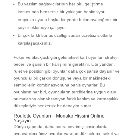
Bu yazılım sağlayıcılarının her biri, geliştirme
konusunda benzersiz bir yaklaşım benimsiyor
empieza oyuna başka bir yerde bulamayacağınız bir
şeyler eklemeye çalışıyor.
Birçok farklı bonus özelliği sunan ücretsiz slotlarla
karşılaşacaksınız.
Poker ve blackjack gibi geleneksel kart oyunları strateji,
beceri ve şansın bir karışımını gerektirir. Öte yandan,
rulet ve position gibi oyunlar daha çok şansa dayanır ve
oyuncular bir çarkın dönüşüne veya bir makinedeki
sembollerin kombinasyonuna bahis oynarlar. Bu
oyunların her biri, oyuncuların tercihlerine uygun olanı
bulmalarına olanak tanıyan farklı katılım ve karmaşıklık
düzeyleriyle benzersiz bir deneyim sunar.
Roulette Oyunları – Monako Hissini Online
Yaşayın
Dünya çapında, daha sonra çevrimiçi casinolarda
oynayabileceğiniz oyunlar yaratan düzinelerce şirket va.