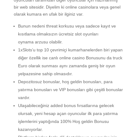
oyuncuları tarafından diğer oyuncular için hazırlanmış
bir web sitesidir. Diyelim ki online casinolara veya genel
olarak kumara en ufak bir ilginiz var.
Bunun nedeni threat korkusu veya sadece kayıt ve
kısıtlama olmaksızın ücretsiz slot oyunları
oynama arzusu olabilir.
1xSlots’u top 10 çevrimiçi kumarhanelerden biri yapan
diğer özellik ise canlı online casino Bonusunu da truck
Euro olarak sunması aynı zamanda geniş bir oyun
yelpazesine sahip olmasıdır.
Depozitosuz bonuslar, hoş geldin bonusları, para
yatırma bonusları ve VIP bonusları gibi çeşitli bonuslar
vardır.
Ulaşabileceğiniz added bonus fırsatlarına gelecek
olursak, yeni hesap açan oyuncular ilk para yatırma
işlemlerini yaptığında 100% Hoş geldin Bonusu
kazanıyorlar.