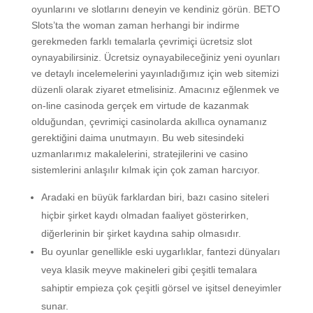
oyunlarını ve slotlarını deneyin ve kendiniz görün. BETO
Slots’ta the woman zaman herhangi bir indirme
gerekmeden farklı temalarla çevrimiçi ücretsiz slot
oynayabilirsiniz. Ücretsiz oynayabileceğiniz yeni oyunları
ve detaylı incelemelerini yayınladığımız için web sitemizi
düzenli olarak ziyaret etmelisiniz. Amacınız eğlenmek ve
on-line casinoda gerçek em virtude de kazanmak
olduğundan, çevrimiçi casinolarda akıllıca oynamanız
gerektiğini daima unutmayın. Bu web sitesindeki
uzmanlarımız makalelerini, stratejilerini ve casino
sistemlerini anlaşılır kılmak için çok zaman harcıyor.
Aradaki en büyük farklardan biri, bazı casino siteleri
hiçbir şirket kaydı olmadan faaliyet gösterirken,
diğerlerinin bir şirket kaydına sahip olmasıdır.
Bu oyunlar genellikle eski uygarlıklar, fantezi dünyaları
veya klasik meyve makineleri gibi çeşitli temalara
sahiptir empieza çok çeşitli görsel ve işitsel deneyimler
sunar.