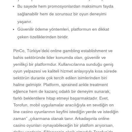
Bu sayede hem promosyonlardan maksimum fayda
sağlanabilir hem de sorunsuz bir oyun deneyimi
yaşanır.
Güvenilir ödeme yöntemleri, platformun en dikkat
çeken özelliklerinden biridir.
PinCo, Türkiye’deki online gambling establishment ve
bahis sektöründe lider konumda olan, güvenilir ve
yenilikçi bir platformdur. Kullanıcılarına sunduğu geniş
oyun yelpazesi ve kaliteli hizmet anlayışıyla kısa sürede
sektörün durante çok tercih edilen isimlerinden biri
haline gelmiştir. Platform, sprained ankle treatment
eğlence hem de kazanç odaklı bir deneyim sunarak,
farklı beklentilere hitap etmeyi başarmaktadır. Evet,
Torofun, mobil uygulamalar aracılığıyla en sevdiğin on
line casino oyunlarının keyfini istediğin yerde ve istediğin
zaman“ „çıkarmana olanak tanır. Arkadaşınla online
casino oyunları oynayabileceğin bir platfom arıyorsan,