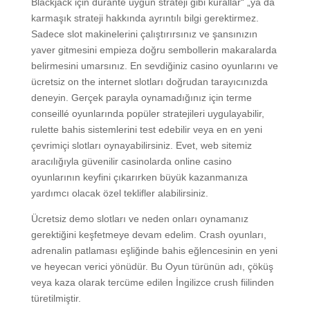
Blackjack için durante uygun strateji gibi kurallar“ „ya da
karmaşık strateji hakkında ayrıntılı bilgi gerektirmez.
Sadece slot makinelerini çalıştırırsınız ve şansınızın
yaver gitmesini empieza doğru sembollerin makaralarda
belirmesini umarsınız. En sevdiğiniz casino oyunlarını ve
ücretsiz on the internet slotları doğrudan tarayıcınızda
deneyin. Gerçek parayla oynamadığınız için terme
conseillé oyunlarında popüler stratejileri uygulayabilir,
rulette bahis sistemlerini test edebilir veya en en yeni
çevrimiçi slotları oynayabilirsiniz. Evet, web sitemiz
aracılığıyla güvenilir casinolarda online casino
oyunlarının keyfini çıkarırken büyük kazanmanıza
yardımcı olacak özel teklifler alabilirsiniz.
Ücretsiz demo slotları ve neden onları oynamanız
gerektiğini keşfetmeye devam edelim. Crash oyunları,
adrenalin patlaması eşliğinde bahis eğlencesinin en yeni
ve heyecan verici yönüdür. Bu Oyun türünün adı, çöküş
veya kaza olarak tercüme edilen İngilizce crush fiilinden
türetilmiştir.