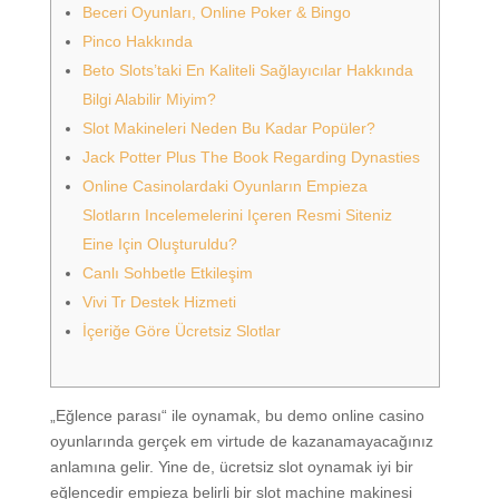
Beceri Oyunları, Online Poker & Bingo
Pinco Hakkında
Beto Slots’taki En Kaliteli Sağlayıcılar Hakkında
Bilgi Alabilir Miyim?
Slot Makineleri Neden Bu Kadar Popüler?
Jack Potter Plus The Book Regarding Dynasties
Online Casinolardaki Oyunların Empieza
Slotların Incelemelerini Içeren Resmi Siteniz
Eine Için Oluşturuldu?
Canlı Sohbetle Etkileşim
Vivi Tr Destek Hizmeti
İçeriğe Göre Ücretsiz Slotlar
„Eğlence parası“ ile oynamak, bu demo online casino
oyunlarında gerçek em virtude de kazanamayacağınız
anlamına gelir. Yine de, ücretsiz slot oynamak iyi bir
eğlencedir empieza belirli bir slot machine makinesi