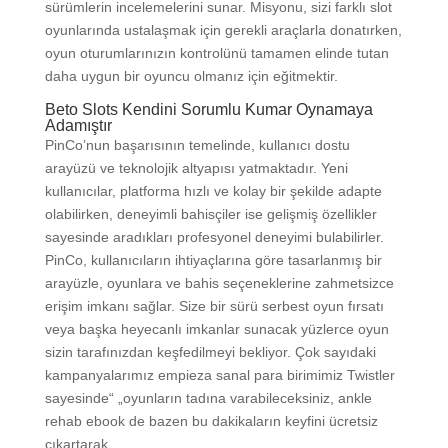
sürümlerin incelemelerini sunar. Misyonu, sizi farklı slot
oyunlarında ustalaşmak için gerekli araçlarla donatırken,
oyun oturumlarınızın kontrolünü tamamen elinde tutan
daha uygun bir oyuncu olmanız için eğitmektir.
Beto Slots Kendini Sorumlu Kumar Oynamaya
Adamıştır
PinCo’nun başarısının temelinde, kullanıcı dostu
arayüzü ve teknolojik altyapısı yatmaktadır. Yeni
kullanıcılar, platforma hızlı ve kolay bir şekilde adapte
olabilirken, deneyimli bahisçiler ise gelişmiş özellikler
sayesinde aradıkları profesyonel deneyimi bulabilirler.
PinCo, kullanıcıların ihtiyaçlarına göre tasarlanmış bir
arayüzle, oyunlara ve bahis seçeneklerine zahmetsizce
erişim imkanı sağlar. Size bir sürü serbest oyun fırsatı
veya başka heyecanlı imkanlar sunacak yüzlerce oyun
sizin tarafınızdan keşfedilmeyi bekliyor. Çok sayıdaki
kampanyalarımız empieza sanal para birimimiz Twistler
sayesinde“ „oyunların tadına varabileceksiniz, ankle
rehab ebook de bazen bu dakikaların keyfini ücretsiz
çıkartarak.