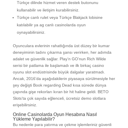
Türkçe dilinde hizmet veren destek butonunu
kullanabilir ve iletişim kurabilirsiniz.
Türkçe canlı rulet veya Türkçe Blakjack lobisine
katılabilir ya ag canlı casinolarda oyun
oynayabilirsiniz.
Oyunculara evlerinin rahatlığında üst düzey bir kumar
deneyiminin tadını çıkarma şansı verirken, her adımda
adalet ve güvenlik sağlar. Play’n GO’nun Rich Wilde
serisi bir patlama ile başlamadı ve ilk birkaç casino
oyunu slot endüstrisinde büyük dalgalar yaratmadı.
Ancak, 2016’da aşağıdakilerin piyasaya sürülmesiyle her
şey değişti Book regarding Dead kısa sürede dünya
çapında gişe rekorları kıran bir hit haline geldi. BETO
Slots’ta çok sayıda eğlenceli, ücretsiz demo slotlara
erişebilirsiniz.
Online Casinolarda Oyun Hesabına Nasıl
Yükleme Yapılabilir?
Bu nedenle para yatırma ve çekme işlemleriniz güvenli