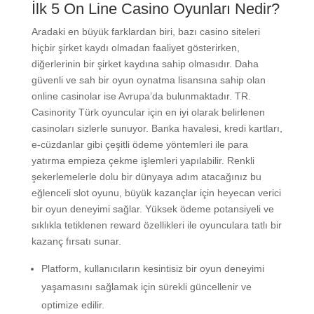
İlk 5 On Line Casino Oyunları Nedir?
Aradaki en büyük farklardan biri, bazı casino siteleri
hiçbir şirket kaydı olmadan faaliyet gösterirken,
diğerlerinin bir şirket kaydına sahip olmasıdır. Daha
güvenli ve sah bir oyun oynatma lisansına sahip olan
online casinolar ise Avrupa’da bulunmaktadır. TR.
Casinority Türk oyuncular için en iyi olarak belirlenen
casinoları sizlerle sunuyor. Banka havalesi, kredi kartları,
e-cüzdanlar gibi çeşitli ödeme yöntemleri ile para
yatırma empieza çekme işlemleri yapılabilir. Renkli
şekerlemelerle dolu bir dünyaya adım atacağınız bu
eğlenceli slot oyunu, büyük kazançlar için heyecan verici
bir oyun deneyimi sağlar. Yüksek ödeme potansiyeli ve
sıklıkla tetiklenen reward özellikleri ile oyunculara tatlı bir
kazanç fırsatı sunar.
Platform, kullanıcıların kesintisiz bir oyun deneyimi
yaşamasını sağlamak için sürekli güncellenir ve
optimize edilir.