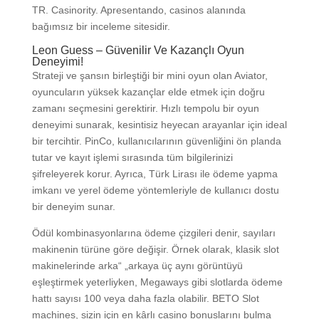
TR. Casinority. Apresentando, casinos alanında
bağımsız bir inceleme sitesidir.
Leon Guess – Güvenilir Ve Kazançlı Oyun
Deneyimi!
Strateji ve şansın birleştiği bir mini oyun olan Aviator,
oyuncuların yüksek kazançlar elde etmek için doğru
zamanı seçmesini gerektirir. Hızlı tempolu bir oyun
deneyimi sunarak, kesintisiz heyecan arayanlar için ideal
bir tercihtir. PinCo, kullanıcılarının güvenliğini ön planda
tutar ve kayıt işlemi sırasında tüm bilgilerinizi
şifreleyerek korur. Ayrıca, Türk Lirası ile ödeme yapma
imkanı ve yerel ödeme yöntemleriyle de kullanıcı dostu
bir deneyim sunar.
Ödül kombinasyonlarına ödeme çizgileri denir, sayıları
makinenin türüne göre değişir. Örnek olarak, klasik slot
makinelerinde arka“ „arkaya üç aynı görüntüyü
eşleştirmek yeterliyken, Megaways gibi slotlarda ödeme
hattı sayısı 100 veya daha fazla olabilir. BETO Slot
machines, sizin için en kârlı casino bonuslarını bulma