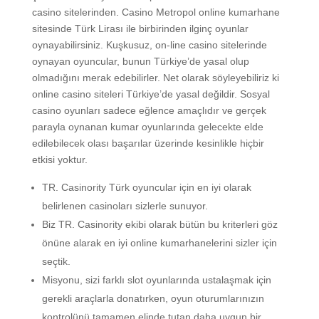
casino sitelerinden. Casino Metropol online kumarhane
sitesinde Türk Lirası ile birbirinden ilginç oyunlar
oynayabilirsiniz. Kuşkusuz, on-line casino sitelerinde
oynayan oyuncular, bunun Türkiye’de yasal olup
olmadığını merak edebilirler. Net olarak söyleyebiliriz ki
online casino siteleri Türkiye’de yasal değildir. Sosyal
casino oyunları sadece eğlence amaçlıdır ve gerçek
parayla oynanan kumar oyunlarında gelecekte elde
edilebilecek olası başarılar üzerinde kesinlikle hiçbir
etkisi yoktur.
TR. Casinority Türk oyuncular için en iyi olarak
belirlenen casinoları sizlerle sunuyor.
Biz TR. Casinority ekibi olarak bütün bu kriterleri göz
önüne alarak en iyi online kumarhanelerini sizler için
seçtik.
Misyonu, sizi farklı slot oyunlarında ustalaşmak için
gerekli araçlarla donatırken, oyun oturumlarınızın
kontrolünü tamamen elinde tutan daha uygun bir