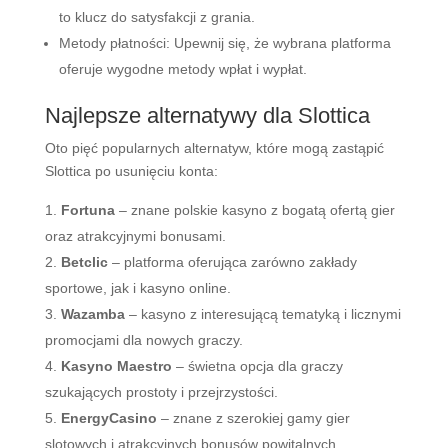
to klucz do satysfakcji z grania.
Metody płatności: Upewnij się, że wybrana platforma
oferuje wygodne metody wpłat i wypłat.
Najlepsze alternatywy dla Slottica
Oto pięć popularnych alternatyw, które mogą zastąpić
Slottica po usunięciu konta:
Fortuna
– znane polskie kasyno z bogatą ofertą gier
oraz atrakcyjnymi bonusami.
Betclic
– platforma oferująca zarówno zakłady
sportowe, jak i kasyno online.
Wazamba
– kasyno z interesującą tematyką i licznymi
promocjami dla nowych graczy.
Kasyno Maestro
– świetna opcja dla graczy
szukających prostoty i przejrzystości.
EnergyCasino
– znane z szerokiej gamy gier
slotowych i atrakcyjnych bonusów powitalnych.