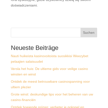
doświadczeniami.
Suchen
Neueste Beiträge
Nauti huikeista kasinovoitoista suosikkisi Weezybet
pelaajien salaisuudet
Versla het huis: De ultieme gids voor veilige casino
winsten en winst
Ontdek de meest betrouwbare casinospanning voor
ultiem plezier
Grote winst: deskundige tips voor het beheren van uw
casino-financiën
Ontdek boeiende prijzen: verbeter je gokspel en