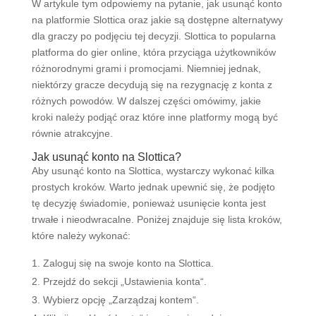
W artykule tym odpowiemy na pytanie, jak usunąć konto
na platformie Slottica oraz jakie są dostępne alternatywy
dla graczy po podjęciu tej decyzji. Slottica to popularna
platforma do gier online, która przyciąga użytkowników
różnorodnymi grami i promocjami. Niemniej jednak,
niektórzy gracze decydują się na rezygnację z konta z
różnych powodów. W dalszej części omówimy, jakie
kroki należy podjąć oraz które inne platformy mogą być
równie atrakcyjne.
Jak usunąć konto na Slottica?
Aby usunąć konto na Slottica, wystarczy wykonać kilka
prostych kroków. Warto jednak upewnić się, że podjęto
tę decyzję świadomie, ponieważ usunięcie konta jest
trwałe i nieodwracalne. Poniżej znajduje się lista kroków,
które należy wykonać:
Zaloguj się na swoje konto na Slottica.
Przejdź do sekcji „Ustawienia konta“.
Wybierz opcję „Zarządzaj kontem“.