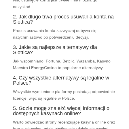
Nie, usunięcie konta jest trwałe i nie można go
odzyskać.
2. Jak długo trwa proces usuwania konta na
Slottica?
Proces usuwania konta zazwyczaj odbywa się
natychmiastowo po potwierdzeniu decyzji.
3. Jakie są najlepsze alternatywy dla
Slottica?
Jak wspomniano, Fortuna, Betclic, Wazamba, Kasyno
Maestro i EnergyCasino to popularne alternatywy.
4. Czy wszystkie alternatywy są legalne w
Polsce?
Wszystkie wymienione platformy posiadają odpowiednie
licencje, więc są legalne w Polsce.
5. Gdzie mogę znaleźć więcej informacji o
dostępnych kasynach online?
Warto odwiedzać strony recenzujące kasyna online oraz
fora dyskusyjne, gdzie użytkownicy dzielą się swoimi