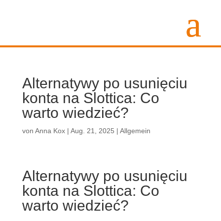
Alternatywy po usunięciu
konta na Slottica: Co
warto wiedzieć?
von
Anna Kox
|
Aug. 21, 2025
|
Allgemein
Alternatywy po usunięciu
konta na Slottica: Co
warto wiedzieć?