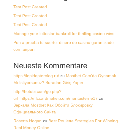
Test Post Created
Test Post Created
Test Post Created
Manage your lottostar bankroll for thrilling casino wins
Pon a prueba tu suerte: dinero de casino garantizado
con fairpari
Neueste Kommentare
https://lepidopterolog.ru/
zu
Mostbet Com’da Oynamak
Mı Istiyorsunuz? Buradan Giriş Yapın
http://hotubi.com/go.php?
url=https://nfccardmaker.com/maritasterne17
zu
Зеркала Mostbet Как Обойти Блокировку
Официального Сайта
Rosetta Hogan
zu
Best Roulette Strategies For Winning
Real Money Online