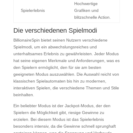
Hochwertige
Spielerlebnis
Grafiken und
blitzschnelle Action.
Die verschiedenen Spielmodi
BillionaireSpin bietet seinen Nutzern verschiedene
Spielmodi, um ein abwechslungsreiches und
unterhaltsames Erlebnis zu gewährleisten. Jeder Modus
hat seine eigenen Merkmale und Anforderungen, was es
den Spielern ermöglicht, den für sie am besten
geeigneten Modus auszuwählen. Die Auswahl reicht von
klassischen Spielautomaten bis hin zu modernen,
interaktiven Spielen, die verschiedene Themen und Stile
beinhalten.
Ein beliebter Modus ist der Jackpot-Modus, der den
Spielern die Möglichkeit gibt, riesige Gewinne zu
erzielen. Bei diesem Modus ist das Spielerlebnis
besonders intensiv, da die Gewinne schnell sprunghaft