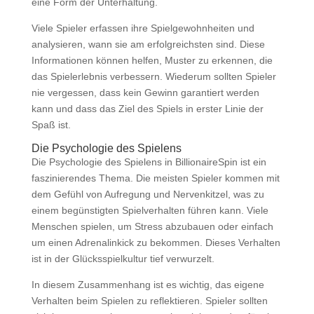
eine Form der Unterhaltung.
Viele Spieler erfassen ihre Spielgewohnheiten und
analysieren, wann sie am erfolgreichsten sind. Diese
Informationen können helfen, Muster zu erkennen, die
das Spielerlebnis verbessern. Wiederum sollten Spieler
nie vergessen, dass kein Gewinn garantiert werden
kann und dass das Ziel des Spiels in erster Linie der
Spaß ist.
Die Psychologie des Spielens
Die Psychologie des Spielens in BillionaireSpin ist ein
faszinierendes Thema. Die meisten Spieler kommen mit
dem Gefühl von Aufregung und Nervenkitzel, was zu
einem begünstigten Spielverhalten führen kann. Viele
Menschen spielen, um Stress abzubauen oder einfach
um einen Adrenalinkick zu bekommen. Dieses Verhalten
ist in der Glücksspielkultur tief verwurzelt.
In diesem Zusammenhang ist es wichtig, das eigene
Verhalten beim Spielen zu reflektieren. Spieler sollten