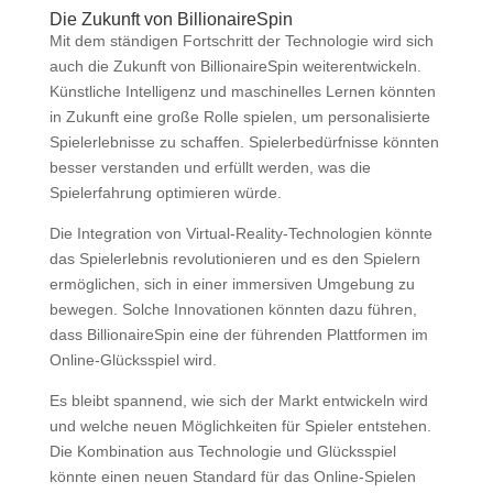
Die Zukunft von BillionaireSpin
Mit dem ständigen Fortschritt der Technologie wird sich
auch die Zukunft von BillionaireSpin weiterentwickeln.
Künstliche Intelligenz und maschinelles Lernen könnten
in Zukunft eine große Rolle spielen, um personalisierte
Spielerlebnisse zu schaffen. Spielerbedürfnisse könnten
besser verstanden und erfüllt werden, was die
Spielerfahrung optimieren würde.
Die Integration von Virtual-Reality-Technologien könnte
das Spielerlebnis revolutionieren und es den Spielern
ermöglichen, sich in einer immersiven Umgebung zu
bewegen. Solche Innovationen könnten dazu führen,
dass BillionaireSpin eine der führenden Plattformen im
Online-Glücksspiel wird.
Es bleibt spannend, wie sich der Markt entwickeln wird
und welche neuen Möglichkeiten für Spieler entstehen.
Die Kombination aus Technologie und Glücksspiel
könnte einen neuen Standard für das Online-Spielen