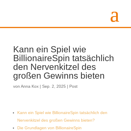
Kann ein Spiel wie
BillionaireSpin tatsächlich
den Nervenkitzel des
großen Gewinns bieten
von
Anna Kox
|
Sep. 2, 2025
|
Post
Kann ein Spiel wie BillionaireSpin tatsächlich den
Nervenkitzel des großen Gewinns bieten?
Die Grundlagen von BillionaireSpin