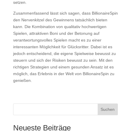
setzen.
Zusammenfassend lässt sich sagen, dass BillionaireSpin
den Nervenkitzel des Gewinnens tatsächlich bieten
kann. Die Kombination von qualitativ hochwertigen
Spielen, attraktiven Boni und der Betonung auf
verantwortungsvolles Spielen macht es zu einer
interessanten Möglichkeit für Glücksritter. Dabei ist es
jedoch entscheidend, die eigene Spielweise bewusst zu
steuern und sich der Risiken bewusst zu sein. Mit den
richtigen Strategien und einem gesunden Ansatz ist es
möglich, das Erlebnis in der Welt von BillionaireSpin zu
genießen.
Suchen
Neueste Beiträge