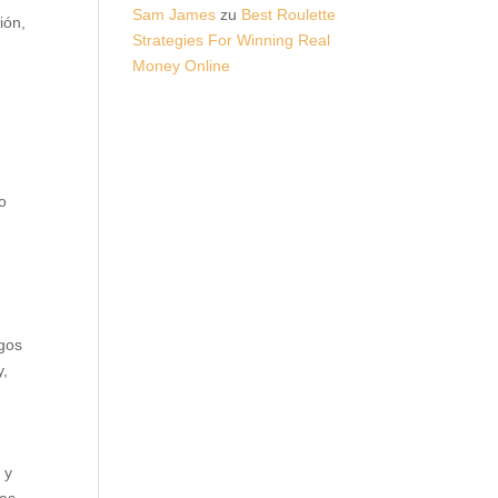
Sam James
zu
Best Roulette
ión,
Strategies For Winning Real
Money Online
to
egos
y,
 y