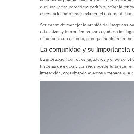
cómo estas pueden influir en su comportamiento. 
que una racha perdedora podría suscitar la tenta
es esencial para tener éxito en el entorno del kas
Ser capaz de manejar la presión del juego es un
educativos y herramientas para ayudar a los jug
experiencia en el juego, sino que también promue
La comunidad y su importancia 
La interacción con otros jugadores y el personal 
historias de éxitos y consejos puede fortalecer 
interacción, organizando eventos y torneos que no