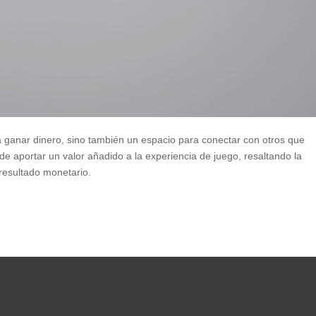
ara ganar dinero, sino también un espacio para conectar con otros que
 aportar un valor añadido a la experiencia de juego, resaltando la
 resultado monetario.