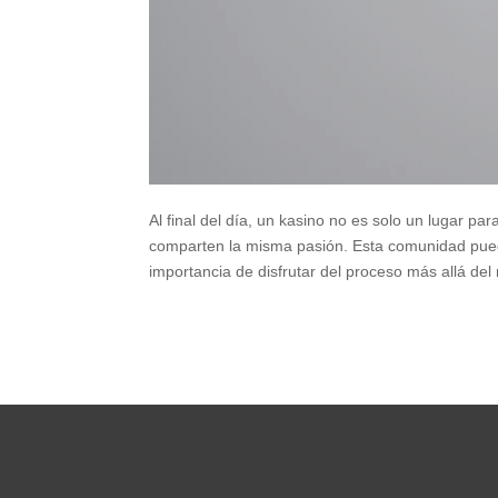
Al final del día, un kasino no es solo un lugar p
comparten la misma pasión. Esta comunidad puede
importancia de disfrutar del proceso más allá del