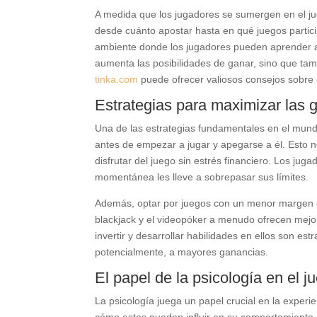
A medida que los jugadores se sumergen en el ju
desde cuánto apostar hasta en qué juegos particip
ambiente donde los jugadores pueden aprender a 
aumenta las posibilidades de ganar, sino que tamb
tinka.com
puede ofrecer valiosos consejos sobre e
Estrategias para maximizar las 
Una de las estrategias fundamentales en el mundo
antes de empezar a jugar y apegarse a él. Esto n
disfrutar del juego sin estrés financiero. Los ju
momentánea les lleve a sobrepasar sus límites.
Además, optar por juegos con un menor margen d
blackjack y el videopóker a menudo ofrecen mej
invertir y desarrollar habilidades en ellos son es
potencialmente, a mayores ganancias.
El papel de la psicología en el j
La psicología juega un papel crucial en la exper