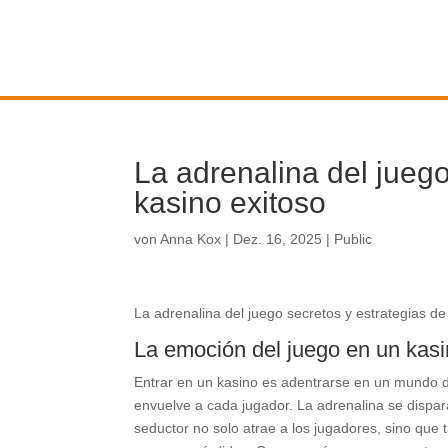
La adrenalina del juego
kasino exitoso
von
Anna Kox
|
Dez. 16, 2025
|
Public
La adrenalina del juego secretos y estrategias de
La emoción del juego en un kas
Entrar en un kasino es adentrarse en un mundo de
envuelve a cada jugador. La adrenalina se dispar
seductor no solo atrae a los jugadores, sino que