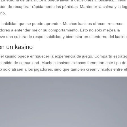
La euforia de una victoria puede llevar a decisiones impulsivas, mient
ción de recuperar rápidamente las pérdidas. Mantener la calma y la ló
ino.
a habilidad que se puede aprender. Muchos kasinos ofrecen recursos
adores a entender mejor su comportamiento. Esto no solo mejora la
ve una cultura de responsabilidad y bienestar en el entorno del kasino
en un kasino
del kasino puede enriquecer la experiencia de juego. Compartir estrate
el sentido de comunidad. Muchos kasinos exitosos fomentan este tipo de
 solo atraen a los jugadores, sino que también crean vínculos entre el