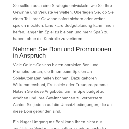
Sie sollten auch eine Strategie entwickeln, wie Sie Ihre
Gewinne und Verluste verwalten. Überlegen Sie, ob Sie
einen Teil Ihrer Gewinne sofort sichern oder weiter
spielen möchten. Eine klare Budgetplanung kann Ihnen
helfen, länger im Spiel zu bleiben und mehr Spaß zu
haben, ohne die Kontrolle zu verlieren.
Nehmen Sie Boni und Promotionen
in Anspruch
Viele Online-Casinos bieten attraktive Boni und
Promotionen an, die Ihnen beim Spielen an
Spielautomaten helfen können. Dazu gehören
Willkommensboni, Freispiele oder Treueprogramme.
Nutzen Sie diese Angebote, um Ihr Spielbudget zu
erhöhen und Ihre Gewinnchancen zu verbessern.
Achten Sie jedoch auf die Umsatzbedingungen, die an
diese Boni gebunden sind.
Ein kluger Umgang mit Boni kann Ihnen nicht nur
zusätzliche Spielzeit verschaffen, sondern auch die