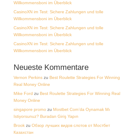
Willkommensboni im Überblick
CasinoXN im Test: Sichere Zahlungen und tolle
Willkommensboni im Überblick
CasinoXN im Test: Sichere Zahlungen und tolle
Willkommensboni im Überblick
CasinoXN im Test: Sichere Zahlungen und tolle
Willkommensboni im Überblick
Neueste Kommentare
Vernon Perkins
zu
Best Roulette Strategies For Winning
Real Money Online
Mike Ford
zu
Best Roulette Strategies For Winning Real
Money Online
singapore promo
zu
Mostbet Com’da Oynamak Mı
Istiyorsunuz? Buradan Giriş Yapın
Brook
zu
Обзор лучших видов слотов от Мостбет
Казахстан