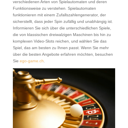
verschiedenen Arten von Spielautomaten und deren
Funktionsweise zu verstehen. Spielautomaten
funktionieren mit einem Zufallszahlengenerator, der
sicherstellt, dass jeder Spin zufällig und unabhängig ist.
Informieren Sie sich über die unterschiedlichen Spiele,
die von klassischen dreiwalzigen Maschinen bis hin zu
komplexen Video-Slots reichen, und wählen Sie das
Spiel, das am besten zu Ihnen passt. Wenn Sie mehr
über die besten Angebote erfahren möchten, besuchen
Sie
ego-game.ch
.