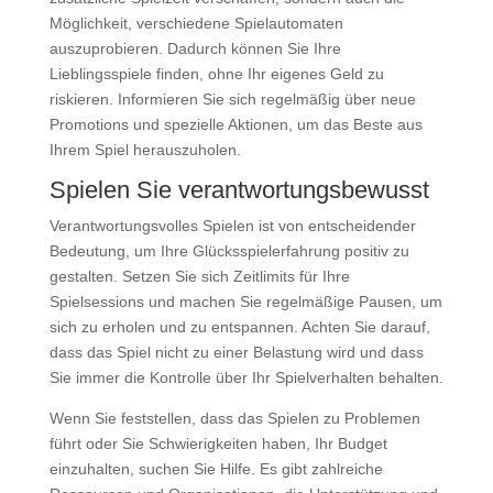
Möglichkeit, verschiedene Spielautomaten
auszuprobieren. Dadurch können Sie Ihre
Lieblingsspiele finden, ohne Ihr eigenes Geld zu
riskieren. Informieren Sie sich regelmäßig über neue
Promotions und spezielle Aktionen, um das Beste aus
Ihrem Spiel herauszuholen.
Spielen Sie verantwortungsbewusst
Verantwortungsvolles Spielen ist von entscheidender
Bedeutung, um Ihre Glücksspielerfahrung positiv zu
gestalten. Setzen Sie sich Zeitlimits für Ihre
Spielsessions und machen Sie regelmäßige Pausen, um
sich zu erholen und zu entspannen. Achten Sie darauf,
dass das Spiel nicht zu einer Belastung wird und dass
Sie immer die Kontrolle über Ihr Spielverhalten behalten.
Wenn Sie feststellen, dass das Spielen zu Problemen
führt oder Sie Schwierigkeiten haben, Ihr Budget
einzuhalten, suchen Sie Hilfe. Es gibt zahlreiche