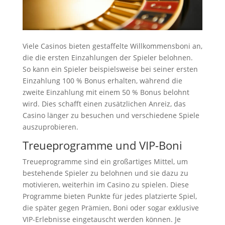
Viele Casinos bieten gestaffelte Willkommensboni an,
die die ersten Einzahlungen der Spieler belohnen.
So kann ein Spieler beispielsweise bei seiner ersten
Einzahlung 100 % Bonus erhalten, während die
zweite Einzahlung mit einem 50 % Bonus belohnt
wird. Dies schafft einen zusätzlichen Anreiz, das
Casino länger zu besuchen und verschiedene Spiele
auszuprobieren.
Treueprogramme und VIP-Boni
Treueprogramme sind ein großartiges Mittel, um
bestehende Spieler zu belohnen und sie dazu zu
motivieren, weiterhin im Casino zu spielen. Diese
Programme bieten Punkte für jedes platzierte Spiel,
die später gegen Prämien, Boni oder sogar exklusive
VIP-Erlebnisse eingetauscht werden können. Je