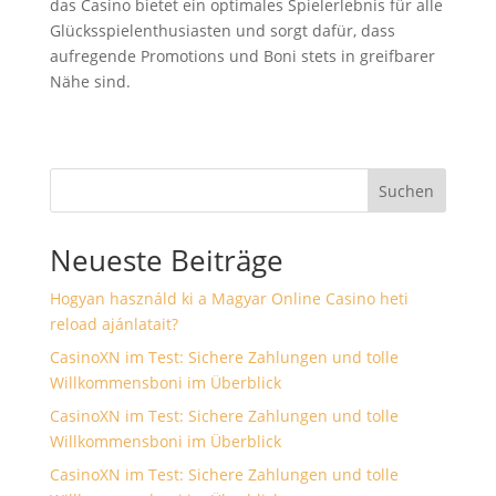
das Casino bietet ein optimales Spielerlebnis für alle
Glücksspielenthusiasten und sorgt dafür, dass
aufregende Promotions und Boni stets in greifbarer
Nähe sind.
Suchen
Neueste Beiträge
Hogyan használd ki a Magyar Online Casino heti
reload ajánlatait?
CasinoXN im Test: Sichere Zahlungen und tolle
Willkommensboni im Überblick
CasinoXN im Test: Sichere Zahlungen und tolle
Willkommensboni im Überblick
CasinoXN im Test: Sichere Zahlungen und tolle