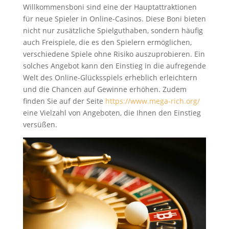
Willkommensboni sind eine der Hauptattraktionen
für neue Spieler in Online-Casinos. Diese Boni bieten
nicht nur zusätzliche Spielguthaben, sondern häufig
auch Freispiele, die es den Spielern ermöglichen,
verschiedene Spiele ohne Risiko auszuprobieren. Ein
solches Angebot kann den Einstieg in die aufregende
Welt des Online-Glücksspiels erheblich erleichtern
und die Chancen auf Gewinne erhöhen. Zudem
finden Sie auf der Seite
https://www.mega-rich.org/
eine Vielzahl von Angeboten, die Ihnen den Einstieg
versüßen.