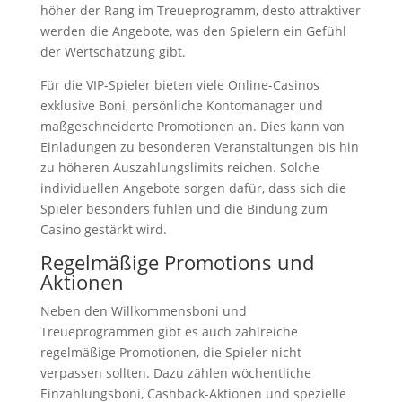
höher der Rang im Treueprogramm, desto attraktiver
werden die Angebote, was den Spielern ein Gefühl
der Wertschätzung gibt.
Für die VIP-Spieler bieten viele Online-Casinos
exklusive Boni, persönliche Kontomanager und
maßgeschneiderte Promotionen an. Dies kann von
Einladungen zu besonderen Veranstaltungen bis hin
zu höheren Auszahlungslimits reichen. Solche
individuellen Angebote sorgen dafür, dass sich die
Spieler besonders fühlen und die Bindung zum
Casino gestärkt wird.
Regelmäßige Promotions und
Aktionen
Neben den Willkommensboni und
Treueprogrammen gibt es auch zahlreiche
regelmäßige Promotionen, die Spieler nicht
verpassen sollten. Dazu zählen wöchentliche
Einzahlungsboni, Cashback-Aktionen und spezielle