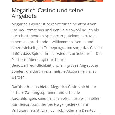
Megarich Casino und seine
Angebote
Megarich Casino ist bekannt für seine attraktiven
Casino-Promotions und Boni, die sowohl neuen als
auch bestehenden Spielern zugutekommen. Mit
einem ansprechenden Willkommensbonus und
einem vielseitigen Treueprogramm sorgt das Casino
dafür, dass Spieler immer wieder zurückkehren. Die
Plattform überzeugt durch ihre
Benutzerfreundlichkeit und ein großes Angebot an
Spielen, die durch regelmäßige Aktionen ergänzt
werden.
Darüber hinaus bietet Megarich Casino nicht nur
sichere Zahlungsoptionen und schnelle
Auszahlungen, sondern auch einen professionellen
Kundensupport, der bei Fragen jederzeit zur
Verfügung steht. Egal, ob mobil oder am Desktop,