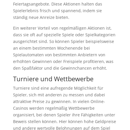
Feiertagsangebote. Diese Aktionen halten das
Spielerlebnis frisch und spannend, indem sie
ständig neue Anreize bieten.
Ein weiterer Vorteil von regelmäßigen Aktionen ist,
dass sie oft auf spezielle Spiele oder Spielkategorien
ausgerichtet sind. So können Spieler beispielsweise
an einem bestimmten Wochenende bei
Spielautomaten von bestimmten Anbietern von
erhöhten Gewinnen oder Freispiele profitieren, was
den Spaßfaktor und die Gewinnchancen erhöht.
Turniere und Wettbewerbe
Turniere sind eine aufregende Möglichkeit für
Spieler, sich mit anderen zu messen und dabei
attraktive Preise zu gewinnen. In vielen Online-
Casinos werden regelmäßig Wettbewerbe
organisiert, bei denen Spieler ihre Fähigkeiten unter
Beweis stellen können. Hier können hohe Geldpreise
und andere wertvolle Belohnungen auf dem Spiel