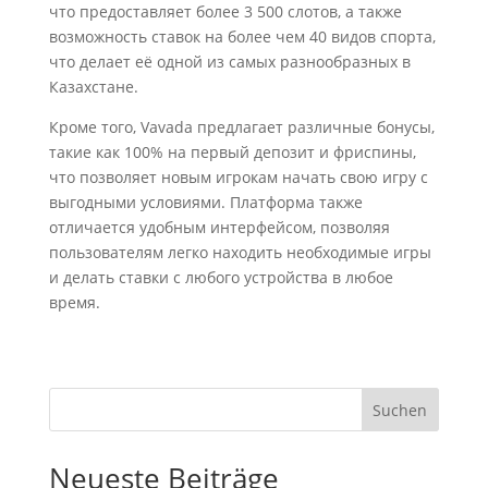
что предоставляет более 3 500 слотов, а также
возможность ставок на более чем 40 видов спорта,
что делает её одной из самых разнообразных в
Казахстане.
Кроме того, Vavada предлагает различные бонусы,
такие как 100% на первый депозит и фриспины,
что позволяет новым игрокам начать свою игру с
выгодными условиями. Платформа также
отличается удобным интерфейсом, позволяя
пользователям легко находить необходимые игры
и делать ставки с любого устройства в любое
время.
Suchen
Neueste Beiträge