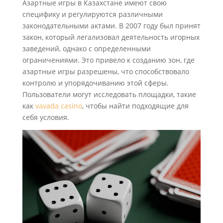
Азартные игры в Казахстане имеют свою
специфику и регулируются различными
законодательными актами. В 2007 году был принят
закон, который легализовал деятельность игорных
заведений, однако с определенными
ограничениями. Это привело к созданию зон, где
азартные игры разрешены, что способствовало
контролю и упорядочиванию этой сферы.
Пользователи могут исследовать площадки, такие
как
vavada casino
, чтобы найти подходящие для
себя условия.