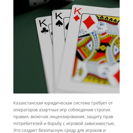
Казахстанская юридическая система требует от
операторов азартных игр соблюдения строгих
правил, включая лицензирование, защиту прав
потребителей и борьбу с игровой зависимостью.
Это создает безопасную среду для игроков и