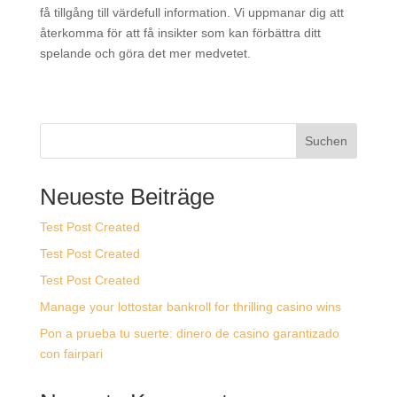
få tillgång till värdefull information. Vi uppmanar dig att
återkomma för att få insikter som kan förbättra ditt
spelande och göra det mer medvetet.
Suchen
Neueste Beiträge
Test Post Created
Test Post Created
Test Post Created
Manage your lottostar bankroll for thrilling casino wins
Pon a prueba tu suerte: dinero de casino garantizado
con fairpari