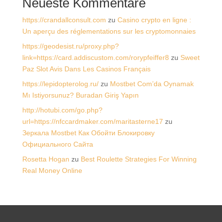
Neueste Kommentare
https://crandallconsult.com
zu
Casino crypto en ligne :
Un aperçu des réglementations sur les cryptomonnaies
https://geodesist.ru/proxy.php?
link=https://card.addiscustom.com/rorypfeiffer8
zu
Sweet
Paz Slot Avis Dans Les Casinos Français
https://lepidopterolog.ru/
zu
Mostbet Com’da Oynamak
Mı Istiyorsunuz? Buradan Giriş Yapın
http://hotubi.com/go.php?
url=https://nfccardmaker.com/maritasterne17
zu
Зеркала Mostbet Как Обойти Блокировку
Официального Сайта
Rosetta Hogan
zu
Best Roulette Strategies For Winning
Real Money Online