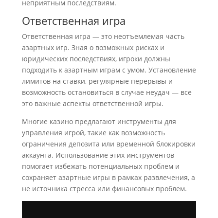
неприятным последствиям.
Ответственная игра
Ответственная игра — это неотъемлемая часть
азартных игр. Зная о возможных рисках и
юридических последствиях, игроки должны
подходить к азартным играм с умом. Установление
лимитов на ставки, регулярные перерывы и
возможность остановиться в случае неудач — все
это важные аспекты ответственной игры.
Многие казино предлагают инструменты для
управления игрой, такие как возможность
ограничения депозита или временной блокировки
аккаунта. Использование этих инструментов
помогает избежать потенциальных проблем и
сохраняет азартные игры в рамках развлечения, а
не источника стресса или финансовых проблем.