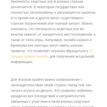
Законность азартных игр в разных странах
различается. В некоторых государствах они
полностью легализованы и регулируются законом,
в то время как в других могут существовать
строгие ограничения или полный запрет. Важно
понимать, что легальность азартных игр во
многом зависит от конкретного местоположения, а
также от типа игры. Например, онлайн-казино и
букмекерские конторы могут иметь разные
правила, что позволяет игрокам обращаться к
10
лучших казино онлайн
для получения актуальной
информации.
Для игроков крайне важно ознакомление с
законодательством своей страны перед тем, как
начать играть на деньги. Это позволит избежать
юридических последствий и неприятностей,
связанных с участием в нелегальных азартных
играх. Каждому игроку следует тщательно изучить