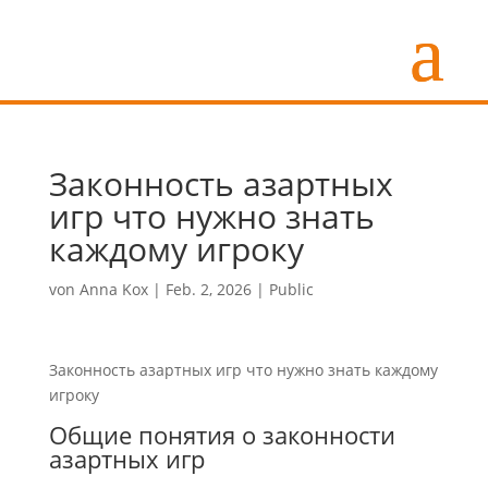
Законность азартных
игр что нужно знать
каждому игроку
von
Anna Kox
|
Feb. 2, 2026
|
Public
Законность азартных игр что нужно знать каждому
игроку
Общие понятия о законности
азартных игр