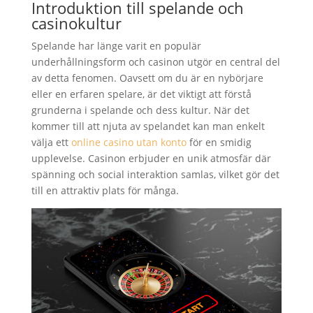
Introduktion till spelande och
casinokultur
Spelande har länge varit en populär
underhållningsform och casinon utgör en central del
av detta fenomen. Oavsett om du är en nybörjare
eller en erfaren spelare, är det viktigt att förstå
grunderna i spelande och dess kultur. När det
kommer till att njuta av spelandet kan man enkelt
välja ett
online casino utan konto
för en smidig
upplevelse. Casinon erbjuder en unik atmosfär där
spänning och social interaktion samlas, vilket gör det
till en attraktiv plats för många.