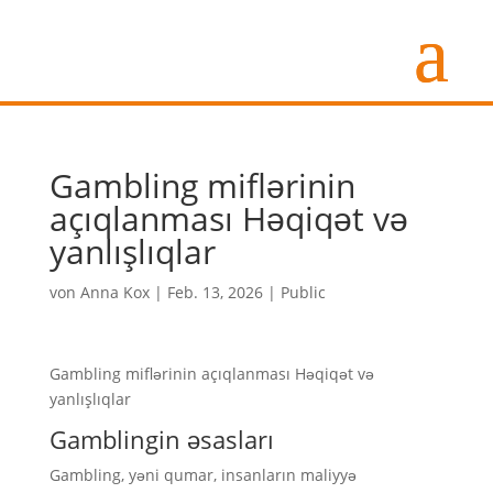
Gambling miflərinin
açıqlanması Həqiqət və
yanlışlıqlar
von
Anna Kox
|
Feb. 13, 2026
|
Public
Gambling miflərinin açıqlanması Həqiqət və
yanlışlıqlar
Gamblingin əsasları
Gambling, yəni qumar, insanların maliyyə