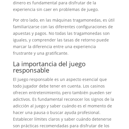
dinero es fundamental para disfrutar de la
experiencia sin caer en problemas de juego.
Por otro lado, en las máquinas tragamonedas, es útil
familiarizarse con las diferentes configuraciones de
apuestas y pagos. No todas las tragamonedas son
iguales, y comprender las tasas de retorno puede
marcar la diferencia entre una experiencia
frustrante y una gratificante.
La importancia del juego
responsable
El juego responsable es un aspecto esencial que
todo jugador debe tener en cuenta. Los casinos
ofrecen entretenimiento, pero también pueden ser
adictivos. Es fundamental reconocer los signos de la
adicción al juego y saber cuándo es el momento de
hacer una pausa o buscar ayuda profesional.
Establecer límites claros y saber cuándo detenerse
son prácticas recomendadas para disfrutar de los