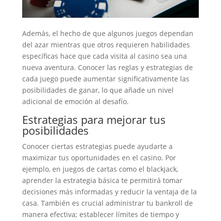
Además, el hecho de que algunos juegos dependan
del azar mientras que otros requieren habilidades
específicas hace que cada visita al casino sea una
nueva aventura. Conocer las reglas y estrategias de
cada juego puede aumentar significativamente las
posibilidades de ganar, lo que añade un nivel
adicional de emoción al desafío.
Estrategias para mejorar tus
posibilidades
Conocer ciertas estrategias puede ayudarte a
maximizar tus oportunidades en el casino. Por
ejemplo, en juegos de cartas como el blackjack,
aprender la estrategia básica te permitirá tomar
decisiones más informadas y reducir la ventaja de la
casa. También es crucial administrar tu bankroll de
manera efectiva; establecer límites de tiempo y