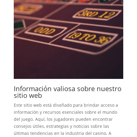
Información valiosa sobre nuestro
sitio web
Este sitio web está diseñado para brindar acceso a
información y recursos esenciales sobre el mundo
del juego. Aquí, los jugadores pueden encontrar
consejos útiles, estrategias y noticias sobre las
últimas tendencias en la industria del casino. A