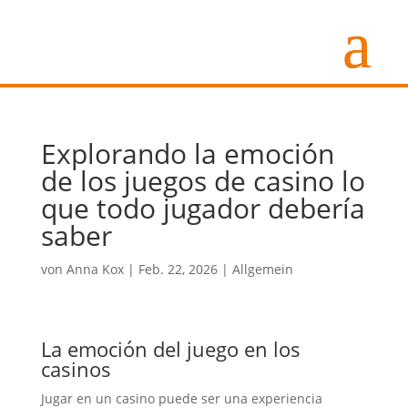
Explorando la emoción
de los juegos de casino lo
que todo jugador debería
saber
von
Anna Kox
|
Feb. 22, 2026
|
Allgemein
La emoción del juego en los
casinos
Jugar en un casino puede ser una experiencia