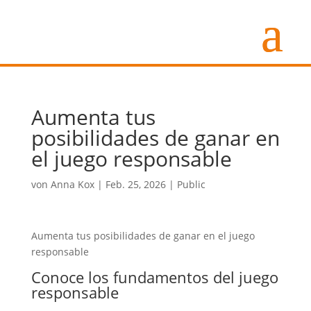
Aumenta tus
posibilidades de ganar en
el juego responsable
von
Anna Kox
|
Feb. 25, 2026
|
Public
Aumenta tus posibilidades de ganar en el juego
responsable
Conoce los fundamentos del juego
responsable