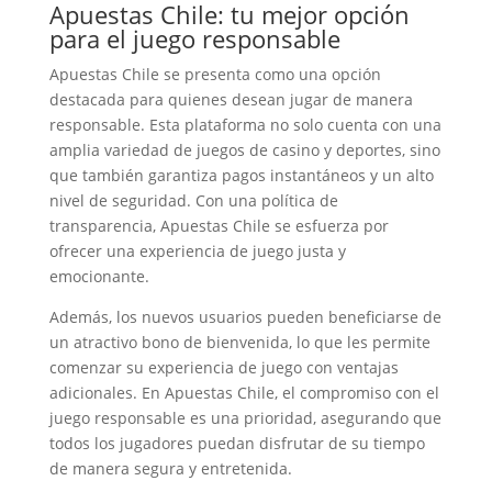
Apuestas Chile: tu mejor opción
para el juego responsable
Apuestas Chile se presenta como una opción
destacada para quienes desean jugar de manera
responsable. Esta plataforma no solo cuenta con una
amplia variedad de juegos de casino y deportes, sino
que también garantiza pagos instantáneos y un alto
nivel de seguridad. Con una política de
transparencia, Apuestas Chile se esfuerza por
ofrecer una experiencia de juego justa y
emocionante.
Además, los nuevos usuarios pueden beneficiarse de
un atractivo bono de bienvenida, lo que les permite
comenzar su experiencia de juego con ventajas
adicionales. En Apuestas Chile, el compromiso con el
juego responsable es una prioridad, asegurando que
todos los jugadores puedan disfrutar de su tiempo
de manera segura y entretenida.