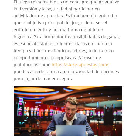
El juego responsable es un concepto que promueve
la diversión y la seguridad al participar en
actividades de apuestas. Es fundamental entender
que el objetivo principal del juego debe ser el
entretenimiento, y no una forma de obtener
ingresos. Para aumentar tus posibilidades de ganar,
es esencial establecer límites claros en cuanto a
tiempo y dinero, evitando así el riesgo de caer en
comportamientos compulsivos. A través de
plataformas como
https://steke-apuestas.com/
,
puedes acceder a una amplia variedad de opciones
para jugar de manera segura.