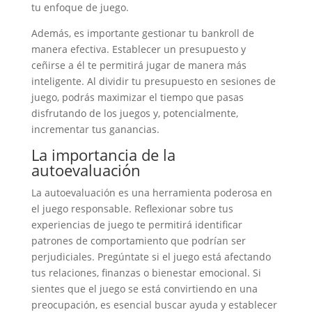
tu enfoque de juego.
Además, es importante gestionar tu bankroll de
manera efectiva. Establecer un presupuesto y
ceñirse a él te permitirá jugar de manera más
inteligente. Al dividir tu presupuesto en sesiones de
juego, podrás maximizar el tiempo que pasas
disfrutando de los juegos y, potencialmente,
incrementar tus ganancias.
La importancia de la
autoevaluación
La autoevaluación es una herramienta poderosa en
el juego responsable. Reflexionar sobre tus
experiencias de juego te permitirá identificar
patrones de comportamiento que podrían ser
perjudiciales. Pregúntate si el juego está afectando
tus relaciones, finanzas o bienestar emocional. Si
sientes que el juego se está convirtiendo en una
preocupación, es esencial buscar ayuda y establecer