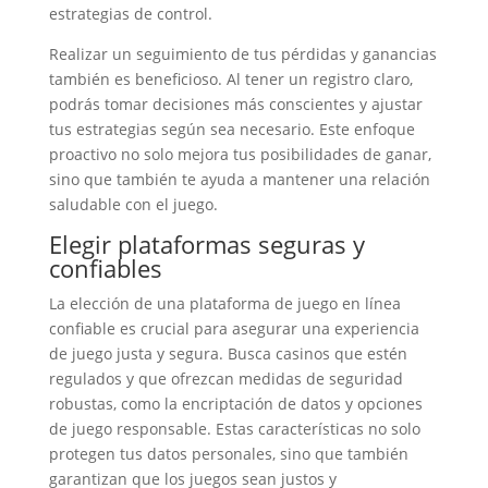
estrategias de control.
Realizar un seguimiento de tus pérdidas y ganancias
también es beneficioso. Al tener un registro claro,
podrás tomar decisiones más conscientes y ajustar
tus estrategias según sea necesario. Este enfoque
proactivo no solo mejora tus posibilidades de ganar,
sino que también te ayuda a mantener una relación
saludable con el juego.
Elegir plataformas seguras y
confiables
La elección de una plataforma de juego en línea
confiable es crucial para asegurar una experiencia
de juego justa y segura. Busca casinos que estén
regulados y que ofrezcan medidas de seguridad
robustas, como la encriptación de datos y opciones
de juego responsable. Estas características no solo
protegen tus datos personales, sino que también
garantizan que los juegos sean justos y