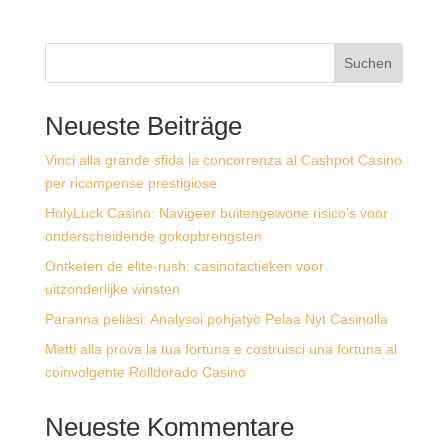
Suchen
Neueste Beiträge
Vinci alla grande sfida la concorrenza al Cashpot Casino
per ricompense prestigiose
HolyLuck Casino: Navigeer buitengewone risico’s voor
onderscheidende gokopbrengsten
Ontketen de elite-rush: casinotactieken voor
uitzonderlijke winsten
Paranna peliäsi: Analysoi pohjatyö Pelaa Nyt Casinolla
Metti alla prova la tua fortuna e costruisci una fortuna al
coinvolgente Rolldorado Casino
Neueste Kommentare