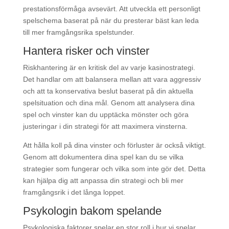
prestationsförmåga avsevärt. Att utveckla ett personligt
spelschema baserat på när du presterar bäst kan leda
till mer framgångsrika spelstunder.
Hantera risker och vinster
Riskhantering är en kritisk del av varje kasinostrategi.
Det handlar om att balansera mellan att vara aggressiv
och att ta konservativa beslut baserat på din aktuella
spelsituation och dina mål. Genom att analysera dina
spel och vinster kan du upptäcka mönster och göra
justeringar i din strategi för att maximera vinsterna.
Att hålla koll på dina vinster och förluster är också viktigt.
Genom att dokumentera dina spel kan du se vilka
strategier som fungerar och vilka som inte gör det. Detta
kan hjälpa dig att anpassa din strategi och bli mer
framgångsrik i det långa loppet.
Psykologin bakom spelande
Psykologiska faktorer spelar en stor roll i hur vi spelar