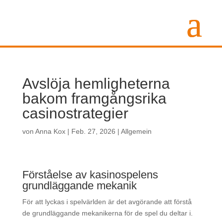
Avslöja hemligheterna
bakom framgångsrika
casinostrategier
von
Anna Kox
|
Feb. 27, 2026
|
Allgemein
Förståelse av kasinospelens
grundläggande mekanik
För att lyckas i spelvärlden är det avgörande att förstå
de grundläggande mekanikerna för de spel du deltar i.