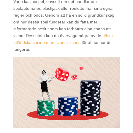
Varje kasinospel, oavsett om det handlar om
spelautomater, blackjack eller roulette, har sina egna
regler och odds. Genom att ha en solid grundkunskap
om hur dessa spel fungerar kan du fatta mer
informerade beslut som kan förbättra dina chans att
vinna. Dessutom kan du överväga några av de
bästa
utländska casino utan svensk licens
för att se hur de
fungerar.