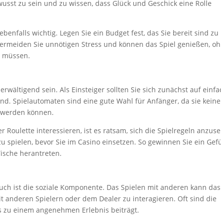
wusst zu sein und zu wissen, dass Glück und Geschick eine Rolle
benfalls wichtig. Legen Sie ein Budget fest, das Sie bereit sind zu
So vermeiden Sie unnötigen Stress und können das Spiel genießen, o
u müssen.
erwältigend sein. Als Einsteiger sollten Sie sich zunächst auf einf
sind. Spielautomaten sind eine gute Wahl für Anfänger, da sie keine
t werden können.
r Roulette interessieren, ist es ratsam, sich die Spielregeln anzus
 spielen, bevor Sie im Casino einsetzen. So gewinnen Sie ein Gef
ische herantreten.
such ist die soziale Komponente. Das Spielen mit anderen kann das
it anderen Spielern oder dem Dealer zu interagieren. Oft sind die
s zu einem angenehmen Erlebnis beiträgt.