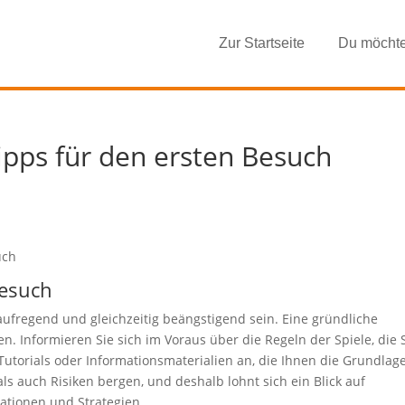
Zur Startseite
Du möcht
ipps für den ersten Besuch
uch
Besuch
aufregend und gleichzeitig beängstigend sein. Eine gründliche
. Informieren Sie sich im Voraus über die Regeln der Spiele, die 
 Tutorials oder Informationsmaterialien an, die Ihnen die Grundlag
s auch Risiken bergen, und deshalb lohnt sich ein Blick auf
mationen und Strategien.