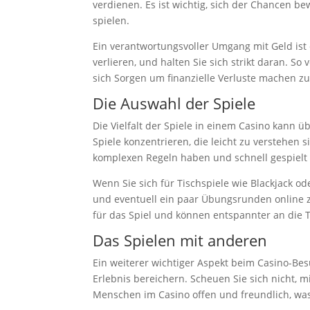
verdienen. Es ist wichtig, sich der Chancen be
spielen.
Ein verantwortungsvoller Umgang mit Geld ist e
verlieren, und halten Sie sich strikt daran. 
sich Sorgen um finanzielle Verluste machen z
Die Auswahl der Spiele
Die Vielfalt der Spiele in einem Casino kann üb
Spiele konzentrieren, die leicht zu verstehen 
komplexen Regeln haben und schnell gespiel
Wenn Sie sich für Tischspiele wie Blackjack ode
und eventuell ein paar Übungsrunden online zu
für das Spiel und können entspannter an die T
Das Spielen mit anderen
Ein weiterer wichtiger Aspekt beim Casino-Be
Erlebnis bereichern. Scheuen Sie sich nicht, m
Menschen im Casino offen und freundlich, wa