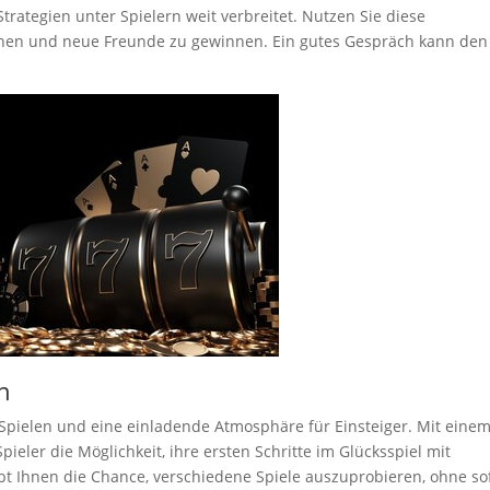
Strategien unter Spielern weit verbreitet. Nutzen Sie diese
rnen und neue Freunde zu gewinnen. Ein gutes Gespräch kann den
n
 Spielen und eine einladende Atmosphäre für Einsteiger. Mit eine
ler die Möglichkeit, ihre ersten Schritte im Glücksspiel mit
bt Ihnen die Chance, verschiedene Spiele auszuprobieren, ohne so