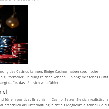
ordnung des Casinos kennen. Einige Casinos haben spezifische
in zu formeller Kleidung reichen können. Ein angemessenes Outfit
rgt dafür, dass Sie sich wohlfühlen.
iel
d für ein positives Erlebnis im Casino. Setzen Sie sich realistische
uptsächlich als Unterhaltung, nicht als Möglichkeit, schnell Geld 