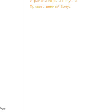
Играйте а Игры И получай
Приветственный Бонус
m
fort