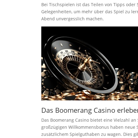
Bei Tischspielen ist das Teilen von Tipps oder 
Gelegenheiten, um mehr über das Spiel zu le
Abend unvergesslich machen.
Das Boomerang Casino erlebe
Das Boomerang Casino bietet eine Vielzahl an
großzügigen Willkommensbonus haben neue Spie
zusätzlichem Spielguthaben zu wagen. Dies gi