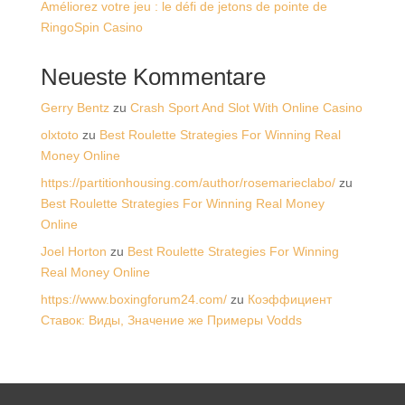
Améliorez votre jeu : le défi de jetons de pointe de
RingoSpin Casino
Neueste Kommentare
Gerry Bentz
zu
Crash Sport And Slot With Online Casino
olxtoto
zu
Best Roulette Strategies For Winning Real
Money Online
https://partitionhousing.com/author/rosemarieclabo/
zu
Best Roulette Strategies For Winning Real Money
Online
Joel Horton
zu
Best Roulette Strategies For Winning
Real Money Online
https://www.boxingforum24.com/
zu
Коэффициент
Ставок: Виды, Значение же Примеры Vodds