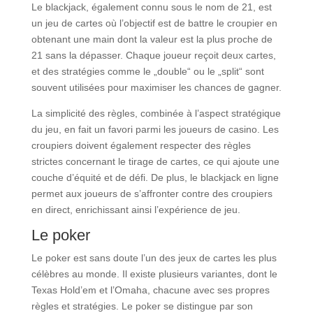
Le blackjack, également connu sous le nom de 21, est
un jeu de cartes où l’objectif est de battre le croupier en
obtenant une main dont la valeur est la plus proche de
21 sans la dépasser. Chaque joueur reçoit deux cartes,
et des stratégies comme le „double“ ou le „split“ sont
souvent utilisées pour maximiser les chances de gagner.
La simplicité des règles, combinée à l’aspect stratégique
du jeu, en fait un favori parmi les joueurs de casino. Les
croupiers doivent également respecter des règles
strictes concernant le tirage de cartes, ce qui ajoute une
couche d’équité et de défi. De plus, le blackjack en ligne
permet aux joueurs de s’affronter contre des croupiers
en direct, enrichissant ainsi l’expérience de jeu.
Le poker
Le poker est sans doute l’un des jeux de cartes les plus
célèbres au monde. Il existe plusieurs variantes, dont le
Texas Hold’em et l’Omaha, chacune avec ses propres
règles et stratégies. Le poker se distingue par son