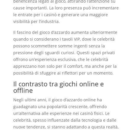
beneficenza legati al gioco, attirando l’attenzione su
cause importanti. La loro presenza può incrementare
le entrate per i casinò e generare una maggiore
visibilità per l’industria.
Il fascino del gioco d’azzardo aumenta ulteriormente
quando si considerano i tavoli VIP, dove le celebrità
possono scommettere somme ingenti senza la
pressione degli sguardi curiosi. Questi spazi privati
offrono un’esperienza esclusiva, che le celebrità
apprezzano non solo per il comfort, ma anche per la
possibilità di sfuggire ai riflettori per un momento.
Il contrasto tra giochi online e
offline
Negli ultimi anni, il gioco d’azzardo online ha
guadagnato una popolarità crescente, offrendo
un’alternativa alle esperienze nei casinò fisici. Le
celebrità, spesso influenzate dalla tecnologia e dalle
nuove tendenze, si stanno adattando a questa realtà,