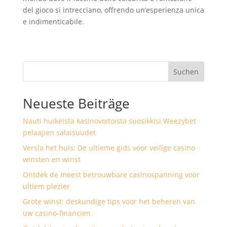
del gioco si intrecciano, offrendo un’esperienza unica
e indimenticabile.
Suchen
Neueste Beiträge
Nauti huikeista kasinovoitoista suosikkisi Weezybet
pelaajien salaisuudet
Versla het huis: De ultieme gids voor veilige casino
winsten en winst
Ontdek de meest betrouwbare casinospanning voor
ultiem plezier
Grote winst: deskundige tips voor het beheren van
uw casino-financiën