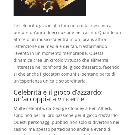
Le celebrità, grazie alla loro notorietà, riescono a
portare un’aura di eccitazione nei casinò. Quando un
attore o un musicista entra in un locale, attira
l’attenzione dei media e dei fan, trasformando
l’evento in un momento memorabile. Questa
dinamica crea un circolo virtuoso che alimenta
l’interesse nei confronti del gioco d’azzardo, facendo
sì che anche i giocatori comuni si sentano parte di
un’esperienza unica e straordinaria.
Celebrità e il gioco d’azzardo:
un’accoppiata vincente
Molte celebrità, da George Clooney a Ben Affleck,
sono noti per la loro passione per il gioco d’azzardo.
Questi personaggi pubblici non solo si divertono nei
casinò, ma spesso partecipano anche a eventi di