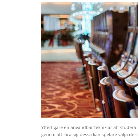
Ytterligare en användbar teknik är att studera
genom att lära sig dessa kan spelare välja de 