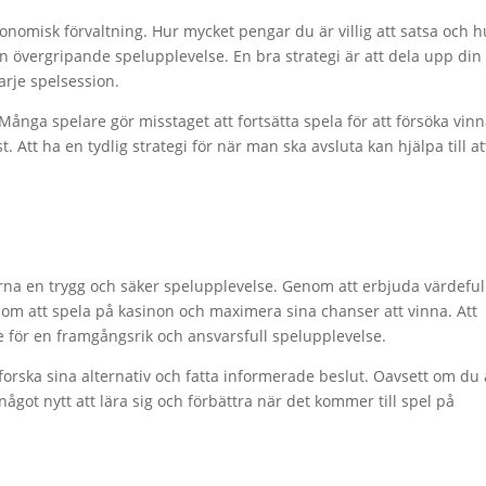
konomisk förvaltning. Hur mycket pengar du är villig att satsa och h
din övergripande spelupplevelse. En bra strategi är att dela upp din
arje spelsession.
 Många spelare gör misstaget att fortsätta spela för att försöka vin
ust. Att ha en tydlig strategi för när man ska avsluta kan hjälpa till at
na en trygg och säker spelupplevelse. Genom att erbjuda värdeful
 om att spela på kasinon och maximera sina chanser att vinna. Att
e för en framgångsrik och ansvarsfull spelupplevelse.
orska sina alternativ och fatta informerade beslut. Oavsett om du 
 något nytt att lära sig och förbättra när det kommer till spel på