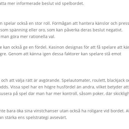
atta mer informerade beslut vid spelbordet.
n spelar också en stor roll. Förmågan att hantera känslor och press
som spänning eller oro, som kan påverka deras beslut negativt.
man göra mer rationella val.
e kan också ge en fördel. Kasinon designas för att få spelare att k
re. Genom att känna igen dessa faktorer kan spelare stå emot
l, och att välja rätt är avgörande. Spelautomater, roulett, blackjack 
odds. Vissa spel har en högre husfördel än andra, vilket betyder att
fokusera på spel där man har mer kontroll, såsom poker, där skicklig
nte bara öka sina vinstchanser utan också ha roligare vid bordet. A
n stärka ens spelstrategi avsevärt.