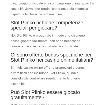
Il vantaggio principale è la combinazione di interattività e
casualità visiva, che rende l’esperienza più dinamica
rispetto alle classiche slot machine.
Slot Plinko richiede competenze
speciali per giocare?
No, Slot Plinko è progettato in modo che chiunque
possa giocare facilmente, non sono necessarie
competenze specifiche o strategie complicate.
Ci sono offerte bonus specifiche per
Slot Plinko nei casinò online italiani?
Sì, molti casinò online offrono promozioni e bonus
diversificati che includono Slot Plinko, quindi è
consigliabile controllare regolarmente le offerte
disponibili.
Può Slot Plinko essere giocato
gratuitamente?