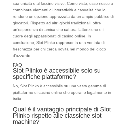
sua unicità e al fascino visivo. Come visto, esso riesce a
combinare elementi di interattività e casualità che lo
rendono un’opzione apprezzata da un ampio pubblico di
giocatori. Rispetto ad altri giochi tradizionali, offre
un’esperienza dinamica che cattura l’attenzione e il
cuore degli appassionati di casinò online. In
conclusione, Slot Plinko rappresenta una ventata di
freschezza per chi cerca novità nel mondo del gioco
d’azzardo.
FAQ
Slot Plinko è accessibile solo su
specifiche piattaforme?
No, Slot Plinko è accessibile su una vasta gamma di
piattaforme di casinò online che operano legalmente in
Italia.
Qual è il vantaggio principale di Slot
Plinko rispetto alle classiche slot
machine?