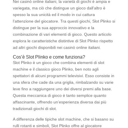
Nei casinò online italiani, la varietà di giochi è ampia e
variegata, ma ciò che distingue un gioco dall’altro è
spesso la sua unicità ed il modo in cui cattura
l’attenzione del giocatore. Tra questi giochi, Slot Plinko si
distingue per la sua approccio innovativo e la
combinazione di vari elementi di gioco. Questo articolo
esplora le caratteristiche distintive di Slot Plinko rispetto
ad altri giochi disponibili nei casinò online italiani.
Cos’è Slot Plinko e come funziona?
Slot Plinko è un gioco che combina elementi di slot
machine e il classico gioco Plinko, ben noto agli
spettatori di alcuni programmi televisivi. Esso consiste in
una sfera che cade da una griglia, rimbalzando su varie
leve fino a raggiungere uno dei diversi premi alla base.
Questa meccanica di gioco è tanto semplice quanto
affascinante, offrendo un’esperienza diversa dai più
tradizionali giochi di slot.
A differenza delle tipiche slot machine, che si basano su
rulli rotanti e simboli, Slot Plinko offre al giocatore