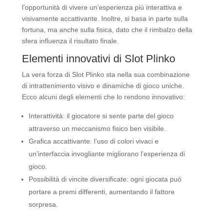
l’opportunità di vivere un’esperienza più interattiva e
visivamente accattivante. Inoltre, si basa in parte sulla
fortuna, ma anche sulla fisica, dato che il rimbalzo della
sfera influenza il risultato finale.
Elementi innovativi di Slot Plinko
La vera forza di Slot Plinko sta nella sua combinazione
di intrattenimento visivo e dinamiche di gioco uniche.
Ecco alcuni degli elementi che lo rendono innovativo:
Interattività: il giocatore si sente parte del gioco
attraverso un meccanismo fisico ben visibile.
Grafica accattivante: l’uso di colori vivaci e
un’interfaccia invogliante migliorano l’esperienza di
gioco.
Possibilità di vincite diversificate: ogni giocata può
portare a premi differenti, aumentando il fattore
sorpresa.