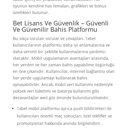
oyunun kendine has temaları, grafikleri ve bonus
özellikleri bulunur.
Bet Lisans Ve Güvenlik – Güvenli
Ve Güvenilir Bahis Platformu
Bu sıkça sorulan sorular ve cevapları, 1xbet
kullanıcılarının platformu daha iyi anlamalarına ve
daha verimli bir şekilde kullanmalarına yardımcı
olacaktır. Mobil uygulamanın avantajları arasında,
her yerden ve her zaman bahis yapabilme özgürlüğü
en öne çıkanıdır. Kullanıcılar, internet bağlantısı olan
her yerde uygulamayı kullanarak bahis
oynayabilirler. Ancak, mobil veri kullanımı nedeniyle
yüksek veri tüketimi ve batarya kullanımı gibi
dezavantajlar weil göz önünde bulundurulmalıdır.
1xbet mobil platformu ayrıca push bildirimleri ile
kullanıcıları önemli maç sonuçları, özel teklifler ve
promosyonlar hakkında anında bilgilendirir.