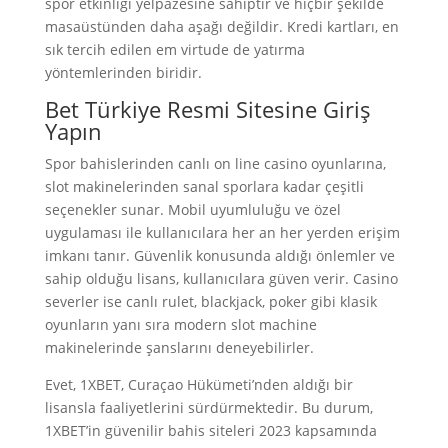
spor etkinliği yelpazesine sahiptir ve hiçbir şekilde
masaüstünden daha aşağı değildir. Kredi kartları, en
sık tercih edilen em virtude de yatırma
yöntemlerinden biridir.
Bet Türkiye Resmi Sitesine Giriş
Yapın
Spor bahislerinden canlı on line casino oyunlarına,
slot makinelerinden sanal sporlara kadar çeşitli
seçenekler sunar. Mobil uyumluluğu ve özel
uygulaması ile kullanıcılara her an her yerden erişim
imkanı tanır. Güvenlik konusunda aldığı önlemler ve
sahip olduğu lisans, kullanıcılara güven verir. Casino
severler ise canlı rulet, blackjack, poker gibi klasik
oyunların yanı sıra modern slot machine
makinelerinde şanslarını deneyebilirler.
Evet, 1XBET, Curaçao Hükümeti’nden aldığı bir
lisansla faaliyetlerini sürdürmektedir. Bu durum,
1XBET’in güvenilir bahis siteleri 2023 kapsamında