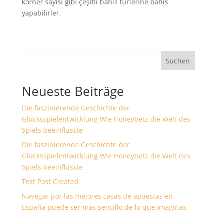
korner sayısı gibi çeşitli bahis türlerine bahis
yapabilirler.
Suchen
Neueste Beiträge
Die faszinierende Geschichte der
Glücksspielentwicklung Wie Honeybetz die Welt des
Spiels beeinflusste
Die faszinierende Geschichte der
Glücksspielentwicklung Wie Honeybetz die Welt des
Spiels beeinflusste
Test Post Created
Navegar por las mejores casas de apuestas en
España puede ser más sencillo de lo que imaginas