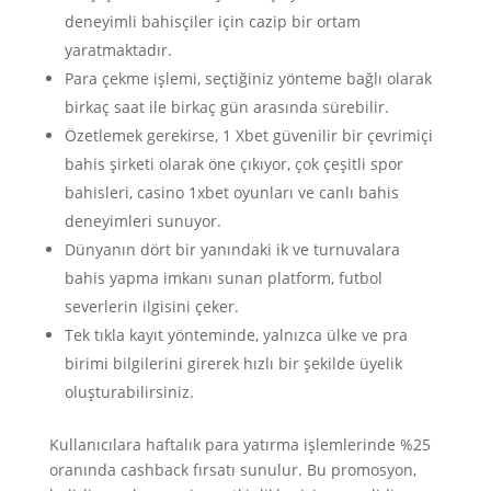
deneyimli bahisçiler için cazip bir ortam
yaratmaktadır.
Para çekme işlemi, seçtiğiniz yönteme bağlı olarak
birkaç saat ile birkaç gün arasında sürebilir.
Özetlemek gerekirse, 1 Xbet güvenilir bir çevrimiçi
bahis şirketi olarak öne çıkıyor, çok çeşitli spor
bahisleri, casino 1xbet oyunları ve canlı bahis
deneyimleri sunuyor.
Dünyanın dört bir yanındaki ik ve turnuvalara
bahis yapma imkanı sunan platform, futbol
severlerin ilgisini çeker.
Tek tıkla kayıt yönteminde, yalnızca ülke ve pra
birimi bilgilerini girerek hızlı bir şekilde üyelik
oluşturabilirsiniz.
Kullanıcılara haftalık para yatırma işlemlerinde %25
oranında cashback fırsatı sunulur. Bu promosyon,