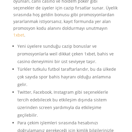
oyunları, canlı casino ve holdem poker gibi
seçenekler de üyeler için cazip fırsatlar sunar. Üyelik
sırasında hoş geldin bonusu gibi promosyonlardan
yararlanmak istiyorsanız, kayıt formunda yer alan
promosyon kodu alanını doldurmayı unutmayın
1xbet
.
Yeni üyelere sunduğu cazip bonuslar ve
promosyonlarla weil dikkat çeken 1xbet, bahis ve
casino deneyimini bir üst seviyeye taşır.
Türkler tutkulu futbol taraftarlarıdır, bu da ülkede
çok sayıda spor bahis hayranı olduğu anlamına
gelir.
Twitter, Facebook, Instagram gibi seçeneklerle
tercih edebilecek bu etkileşim dışında sistem
üzerinden screen yardımıyla da etkileşime
geçilebilir.
Para çekim işlemleri sırasında hesabınızı
doğrulamanız gerekeceği için kimlik bilgilerinizle