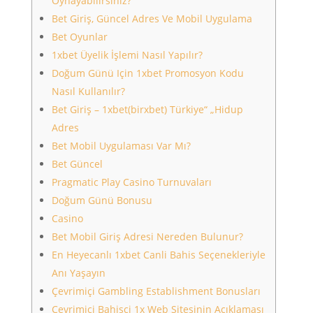
Oynayabilirsiniz?
Bet Giriş, Güncel Adres Ve Mobil Uygulama
Bet Oyunlar
1xbet Üyelik İşlemi Nasıl Yapılır?
Doğum Günü Için 1xbet Promosyon Kodu
Nasıl Kullanılır?
Bet Giriş – 1xbet(birxbet) Türkiye“ „Hidup
Adres
Bet Mobil Uygulaması Var Mı?
Bet Güncel
Pragmatic Play Casino Turnuvaları
Doğum Günü Bonusu
Casino
Bet Mobil Giriş Adresi Nereden Bulunur?
En Heyecanlı 1xbet Canli Bahis Seçenekleriyle
Anı Yaşayın
Çevrimiçi Gambling Establishment Bonusları
Çevrimiçi Bahisçi 1x Web Sitesinin Açıklaması