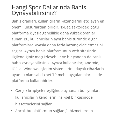
Hangi Spor Dallarında Bahis
Oynayabilirsiniz?
Bahis oranları, kullanıcıların kazançlarını etkileyen en
önemli unsurlardan biridir. 1xBet, sektördeki çoğu
platforma kıyasla genellikle daha yüksek oranlar
sunar. Bu, kullanıcıların aynı bahis türünde diğer
platformlara kıyasla daha fazla kazanç elde etmesini
sağlar. Ayrıca bahis platformunun web sitesinde
ilgilendiğiniz maçı izleyebilir ve bir yandan da canlı
bahis oynayabilirsiniz. Ayrıca kullanıcılar; Android,
iOS ve Windows işletim sistemlerine dayalı cihazlarla
uyumlu olan sah 1xbet TR mobil uygulamaları ile de
platformu kullanabirler.
Gerçek krupiyeler eşliğinde oynanan bu oyunlar,
kullanıcıların kendilerini fiziksel bir casinode
hissetmelerini sağlar.
Ancak bu platformun sağladığı hizmetlerden