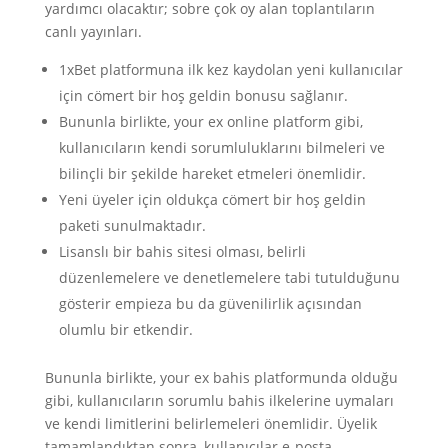
yardımcı olacaktır; sobre çok oy alan toplantıların
canlı yayınları.
1xBet platformuna ilk kez kaydolan yeni kullanıcılar
için cömert bir hoş geldin bonusu sağlanır.
Bununla birlikte, your ex online platform gibi,
kullanıcıların kendi sorumluluklarını bilmeleri ve
bilinçli bir şekilde hareket etmeleri önemlidir.
Yeni üyeler için oldukça cömert bir hoş geldin
paketi sunulmaktadır.
Lisanslı bir bahis sitesi olması, belirli
düzenlemelere ve denetlemelere tabi tutulduğunu
gösterir empieza bu da güvenilirlik açısından
olumlu bir etkendir.
Bununla birlikte, your ex bahis platformunda olduğu
gibi, kullanıcıların sorumlu bahis ilkelerine uymaları
ve kendi limitlerini belirlemeleri önemlidir. Üyelik
tamamlandıktan sonra, kullanıcılar e-posta