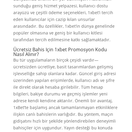
sunduğu geniş hizmet yelpazesi, kullanıcı dostu
arayüzü ve çeşitli ödeme seçenekleri, 1xbet’i tercih
eden kullanıcılar için cazip kılan unsurlar
arasındadır. Bu özellikler, 1xbet’in dünya genelinde
popüler olmasına ve geniş bir kullanıcı kitlesi
tarafından tercih edilmesine katkı sağlamaktadır.
Ücretsiz Bahis Için 1xbet Promosyon Kodu
Nasıl Alınır?
Bu tür uygulamaların birçok çeşidi vardır—
ücretsizden ücretliye, basit tasarımlardan gelişmiş
işlevselliğe sahip olanlara kadar. Güncel giriş adresi
üzerinden yapılan erişimlerde, kullanıcı adı ve şifre
ile direkt olarak hesaba girilebilir. Tüm hesap
bilgileri, bakiye durumu ve geçmiş işlemler yeni
adrese kendi kendine aktarılır. Önemli bir avantaj,
1xBet’te başlamış ancak tamamlanmayan etkinliklere
ilişkin canlı bahislerin varlığıdır. Bu yöntem, maçın
gidişatını hızlı bir şekilde yönlendirebilen deneyimli
bahisçiler için uygundur. Yayın desteği bu konuda