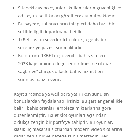
Sitedeki casino oyunları, kullanıcıların güvenliği ve
adil oyun politikaları gözetilerek sunulmaktadır.
Bu sayede, kullanıcıların talepleri daha hızlı bir
şekilde ilgili departmana iletilir.
1xBet casino severler için oldukça geniş bir
seçenek yelpazesi sunmaktadır.
Bu durum, 1XBET’in güvenilir bahis siteleri
2023 kapsamında değerlendirilmesine olanak
sağlar ve“ „birçok ülkede bahis hizmetleri
sunmasına izin verir.
Kayıt sırasında ya weil para yatırırken sunulan
bonuslardan faydalanabilirsiniz. Bu şartlar genellikle
belirli bahis oranları empieza miktarlarına göre
düzenlenmiştir. 1xBet slot oyunları açısından
oldukça zengin bir portföye sahiptir. Bu oyunlar,
klasik üç makaralı slotlardan modern video slotlarına
kadar geniş bir yelpazede sunulmaktadır. Her