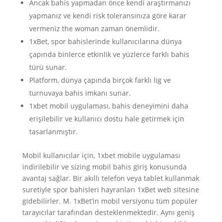
Ancak bahis yapmadan önce kendi araştırmanızı
yapmanız ve kendi risk toleransınıza göre karar
vermeniz the woman zaman önemlidir.
1xBet, spor bahislerinde kullanıcılarına dünya
çapında binlerce etkinlik ve yüzlerce farklı bahis
türü sunar.
Platform, dünya çapında birçok farklı lig ve
turnuvaya bahis imkanı sunar.
1xbet mobil uygulaması, bahis deneyimini daha
erişilebilir ve kullanıcı dostu hale getirmek için
tasarlanmıştır.
Mobil kullanıcılar için, 1xbet mobile uygulaması
indirilebilir ve sizing mobil bahis giriş konusunda
avantaj sağlar. Bir akıllı telefon veya tablet kullanmak
suretiyle spor bahisleri hayranları 1xBet web sitesine
gidebilirler. M. 1xBet’in mobil versiyonu tüm popüler
tarayıcılar tarafından desteklenmektedir. Aynı geniş