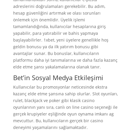
adreslerini doğrulamaları gerekebilir. Bu adım,
hesap güvenliğini artırmak ve olası sorunları
önlemek için önemlidir. Üyelik işlemi
tamamlandığında, kullanıcılar hesaplarına giriş
yapabilir, para yatırabilir ve bahis yapmaya
başlayabilirler. 1xbet, yeni üyelere genellikle hoş
geldin bonusu ya da ilk yatırım bonusu gibi
avantajlar sunar. Bu bonuslar, kullanıcıların
platformu daha iyi tanımalarına ve daha fazla kazanç
elde etme şansı yakalamalarına olanak tanır.
Bet’in Sosyal Medya Etkileşimi
Kullanıcılar bu promosyonlar neticesinde ekstra
kazanç elde etme şansına sahip olurlar. Slot oyunları,
rulet, blackjack ve poker gibi klasik casino
oyunlarının yanı sıra, canlı on line casino seçeneği ile
gerçek krupiyeler eşliğinde oyun oynama imkanı ag
mevcuttur. Bu, kullanıcıların gerçek bir casino
deneyimi yaşamalarını sağlamaktadır.