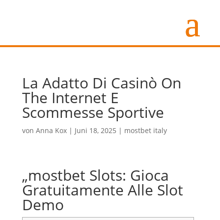
La Adatto Di Casinò On
The Internet E
Scommesse Sportive
von
Anna Kox
|
Juni 18, 2025
|
mostbet italy
„mostbet Slots: Gioca
Gratuitamente Alle Slot
Demo