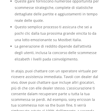
Queste gare forniscono numerose opportunità per
scommesse strategiche, complete di statistiche
dettagliate delle partite e aggiustamenti in tempo
reale delle quote.
Questo semplice processo ti assicura che sei a
pochi clic dalla tua prossima grande vincita to da
una lotto emozionante su Mostbet Italia.
La generazione di reddito dipende dall’attività
degli utenti, inclusa la concorso delle scommesse
elizabeth i livelli pada coinvolgimento.
In atajo, puoi chattare con un operatore virtuale per
ricevere assistenza immediata. Tavoli con dealer dal
vivo, dove puoi chattare que incluye altri giocatori,
più di che con elle dealer stesso. L’assicurazione ti
consente dalam recuperare parte u tutta la tua
scommessa se perdi. Ad esempio, sony ericsson la
tua scommessa non va the buon fine, ti verrà
rimborsato astuto al 100% dell’importo, a seconda