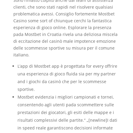
Sono rimasto colpito anche dal team di assistenza
clienti, che sono stati rapidi nel risolvere qualsiasi
problematica avessi. Consiglio fortemente Mostbet
Casino some sort of chiunque cerchi la fantastica
esperienza di gioco online. Esplorare la presenza
pada Mostbet in Croatia rivela una deliziosa miscela
di eccitazione del casinò male impotence emozione
delle scommesse sportive su misura per il comune
italiano.
L’app di Mostbet app è progettata for every offrire
una esperienza di gioco fluida sia per my partner
and i giochi da casinò che per le scommesse
sportive.
Mostbet evidenzia i migliori campionati e tornei,
consentendo agli utenti pada scommettere sulle
prestazioni dei giocatori, gli esiti delle mappe e i
risultati complessivi delle partite.“ „[newline]I dati
in speed reale garantiscono decisioni informate