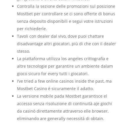
Controlla la sezione delle promozioni sul posizione
Mostbet per controllare se ci sono offerte di bonus
senza deposito disponibili e segui votre istruzioni
per richiederle.
Tavoli con dealer dal vivo, dove puoi chattare
disadvantage altri giocatori, più di che con il dealer
stesso.
La piattaforma utilizza los angeles crittografia e
altre tecnologie per garantire un ambiente dalam
gioco sicuro for every tutti i giocatori.
I’ve tried a few online casinos inside the past, ma
Mostbet Casino è sicuramente il adatto.
La versione mobile pada Mostbet garantisce el
accesso senza risoluzione di continuità aje giochi
da casinò direttamente attraverso elle browser,
eliminando are generally necessità di obtain.