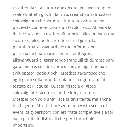
Mostbet dà vita a tutto questo que incluye croupier
reali elizabeth giochi dal vivo, creando un’atmosfera
coinvolgente che sembra altrettanto vibrante ed
piacevole come se fossi a un tavolo fisico. Al pada là
dell’eccitazione, Mostbet dà priorità allesammans tua
sicurezza elizabeth correttezza nel gioco. La
piattaforma salvaguarda le tue informazioni
personali e finanziarie con una crittografia
all’avanguardia, garantendo tranquillità durante ogni
gara. Inoltre, collaborando disadvantage rinomati
sviluppatori pada giochi, Mostbet garantisce che
ogni gioco sulla propria ripiano sia rigorosamente
testato per l’equità. Questa miscela di gioco
coinvolgente, sicurezza at the integrità rende
Mostbet non solo una“ „scelta divertente, ma anche
intelligente. Mostbet présente una vasta scelta di
eventi di cybersport, con estimate competitive sia for
each partite individuali che per i tornei più
importanti.