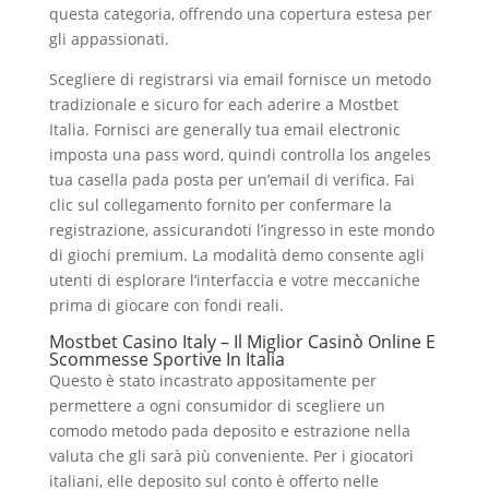
questa categoria, offrendo una copertura estesa per
gli appassionati.
Scegliere di registrarsi via email fornisce un metodo
tradizionale e sicuro for each aderire a Mostbet
Italia. Fornisci are generally tua email electronic
imposta una pass word, quindi controlla los angeles
tua casella pada posta per un’email di verifica. Fai
clic sul collegamento fornito per confermare la
registrazione, assicurandoti l’ingresso in este mondo
di giochi premium. La modalità demo consente agli
utenti di esplorare l’interfaccia e votre meccaniche
prima di giocare con fondi reali.
Mostbet Casino Italy – Il Miglior Casinò Online E
Scommesse Sportive In Italia
Questo è stato incastrato appositamente per
permettere a ogni consumidor di scegliere un
comodo metodo pada deposito e estrazione nella
valuta che gli sarà più conveniente. Per i giocatori
italiani, elle deposito sul conto è offerto nelle