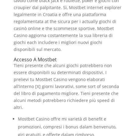
tavolo come black jack e roulette, poker e giochi con
croupier dal palpitante. Sì, Mostbet internet explorer
legalmente in Croatia e offre una piattaforma
regolamentata at the sicura per i actually giochi di
casinò online e the scommesse sportive. Mostbet
Casino aggiorna costantemente la sua libreria di
giochi each includere i migliori nuovi giochi
disponibili sul mercato.
Accesso A Mostbet
Tieni presente che alcuni giochi potrebbero non
essere disponibili su determinati dispositivi. I
prelievi tu Mostbet Casino vengono elaborati
all’interno [X] giorni lavorativi, some sort of seconda
del libro di pagamento migliore. Tieni presente che
alcuni metodi potrebbero richiedere più speed di
altri.
Mostbet Casino offre mi varietà di benefit e
promozioni, compresi i bonus dalam benvenuto,
giri gratuiti, e offerte dalam rimborso.