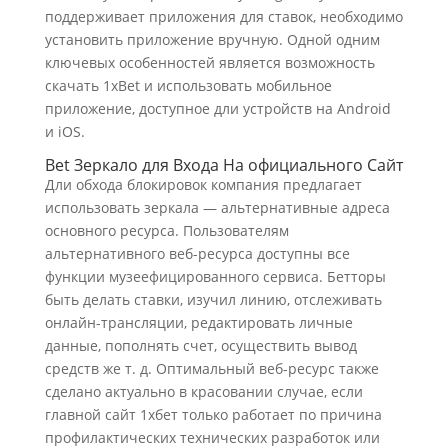
поддерживает приложения для ставок, необходимо
установить приложение вручную. Одной одним
ключевых особенностей является возможность
скачать 1xBet и использовать мобильное
приложение, доступное дли устройств на Android
и iOS.
Bet Зеркало для Входа На официального Сайт
Дли обхода блокировок компания предлагает
использовать зеркала — альтернативные адреса
основного ресурса. Пользователям
альтернативного веб-ресурса доступны все
функции музеефицированного сервиса. Бетторы
быть делать ставки, изучил линию, отслеживать
онлайн-трансляции, редактировать личные
данные, пополнять счет, осуществить вывод
средств же т. д. Оптимальный веб-ресурс также
сделано актуально в красовании случае, если
главной сайт 1хбет только работает по причина
профилактических технических разработок или