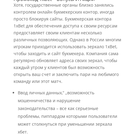
Хотя, государственные органы близко занялись
контролем онлайн букмекерских контор, иногда
просто блокируя сайты. Букмекерская контора
1xBet для обеспечения доступа к своим ресурсам
предоставляет своим клиентам несколько
различных позволяющих. Однако в России многим
игрокам приходится использовать зеркало 1xBet,
чтобы заходить и сайт букмекера. Компания сама
регулярно обновляет адреса своих зеркал, чтобы
каждый утром у клиентов был возможность
открыть ваш счет и заключить пари на любимого
команду или этот матч.
Ввод личных данных,“ „возможность
мошенничества и нарушение
законодательства – все как серьезные
проблемы, пиппардом которыми пользователи
может столкнуться при уменьшении зеркала
хбет.