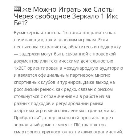
🎰 же Можно Играть же Слоты
Через свободное Зеркало 1 Икс
Бет?
Букмекерская контора 1хставка понравится как
начинающим, так и знавшим игрокам. Если
нестыковка сохраняется, обратитесь и поддержку
— задержки могут быть связанной с проверкой
документов или техническими деятельностью.
1xBET ориентирован а международную аудиторию
и является официальным партнером многих
спортивных клубов и турниров. Даже выход на
российский рынок, как редко, связан с риском
столкнуться с ограничениями в работе из-за
разных подходов и регулировании рынка
азартных игр в многочисленных странах мира.
Пробраться“ „а персональный профиль через
зеркальный домен смогут с ПК, планшетов,
смартфонов, круглосуточно, никаких ограничений.