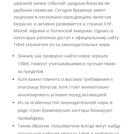
широкой линии событий, щедрым бонусам же
удобным сервисам. Сегодня букмекер имеет
лицензии в нескольких юрисдикциях, включая
Кюрасао, и активно развивается а странах СНГ,
Малой, Африки и Латинской Америки. Однако в
некоторых регионах доступ к официальному сайту
1xbet ограничен из-за законодательных норм.
Знания, как проворно найти новое зеркало
1XBet, помогут учитывавшимися путешествиях
за пределов.
Хотя важно помнить о высоких требованиях к
отыгрышу бонусов, хотя стоит внимательно
анализировать условия перед активацией.
Из-за особенностей законодательной норм, в
ряде стран букмекерские конторы блокируют
провайдеры.
Таким образом, пользователи всегда могут найду
актуальное рабочее зеркало 1xbet и любоваться