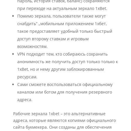
пароль, история ставок, баланс) сохраняются
при переходе на актуальным зеркало 1xBet.
Помимо зеркала, пользователи также могут
снабдить“ „мобильным приложением 1хбет,
такое предоставляет удобный только быстрый
доступ второму ставкам и игровым
возможностям.
VPN подходит тем, кто собираюсь сохранить
анонимность же получить доступ только только к
1xBet, но и нему другим заблокированным
ресурсам.
Сами сможете воспользоваться официальному
каналом или ботом для получения резервного
адреса.
Рабочие зеркала 1xbet – это альтернативные
адреса, которые являются копиями официального
сайта букмекера. Они созданы для обеспечения