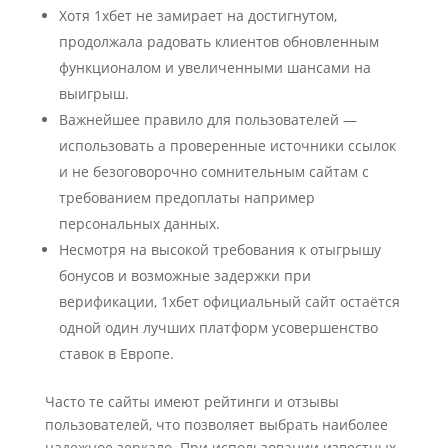
Хотя 1хбет не замирает на достигнутом,
продолжала радовать клиентов обновленным
функционалом и увеличенными шансами на
выигрыш.
Важнейшее правило для пользователей —
использовать а проверенные источники ссылок
и не безоговорочно сомнительным сайтам с
требованием предоплаты например
персональных данных.
Несмотря на высокой требования к отыгрышу
бонусов и возможные задержки при
верификации, 1хбет официальный сайт остаётся
одной один лучших платформ усовершенство
ставок в Европе.
Часто те сайты имеют рейтинги и отзывы
пользователей, что позволяет выбрать наиболее
надежное зеркало. При использовании известных