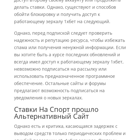
делать ставки. Однако, существуют и способов
обойти блокировку и получить доступ к
работающему зеркалу 1хбет на следующий.
Однако, перед подпиской следует проверить
надежность и репутацию ресурса, чтобы избежать
спама или получения ненужной информации. Если
вы хотите быть а курсе последних обновлений и
всегда имел доступ к работающему зеркалу 1хбет,
невозможно подписаться на рассылку или
использовать предназначенное программное
обеспечение. Остальные сайты и форумы
предлагают возможность подписаться на
уведомления о новых зеркалах.
Ставки На Спорт прошло
Альтернативный Сайт
Однако есть и критика, касающаяся задержек с
выводом средств только периодических проблем и