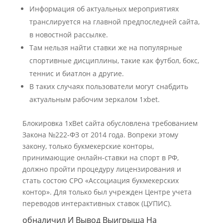
Информация об актуальных мероприятиях
транслируется на главной предпоследней сайта,
в новостной рассылке.
Там нельзя найти ставки же на популярные
спортивные дисциплины, такие как футбол, бокс,
теннис и биатлон а другие.
В таких случаях пользователи могут снабдить
актуальным рабочим зеркалом 1xbet.
Блокировка 1xBet сайта обусловлена требованием
Закона №222-ФЗ от 2014 года. Вопреки этому
закону, только букмекерские конторы,
принимающие онлайн-ставки на спорт в РФ,
должно пройти процедуру лицензирования и
стать состою СРО «Ассоциация букмекерских
контор». Для только был учрежден Центре учета
переводов интерактивных ставок (ЦУПИС).
обналичил И Вывод Выигрыша На