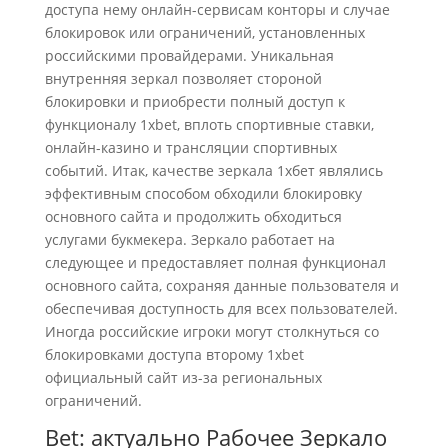
доступа нему онлайн-сервисам конторы и случае
блокировок или ограничений, установленных
российскими провайдерами. Уникальная
внутренняя зеркал позволяет стороной
блокировки и приобрести полный доступ к
функционалу 1xbet, вплоть спортивные ставки,
онлайн-казино и трансляции спортивных
событий. Итак, качестве зеркала 1хбет являлись
эффективным способом обходили блокировку
основного сайта и продолжить обходиться
услугами букмекера. Зеркало работает на
следующее и предоставляет полная функционал
основного сайта, сохраняя данные пользователя и
обеспечивая доступность для всех пользователей.
Иногда российские игроки могут столкнуться со
блокировками доступа второму 1xbet
официальный сайт из-за региональных
ограничений.
Bet: актуально Рабочее Зеркало