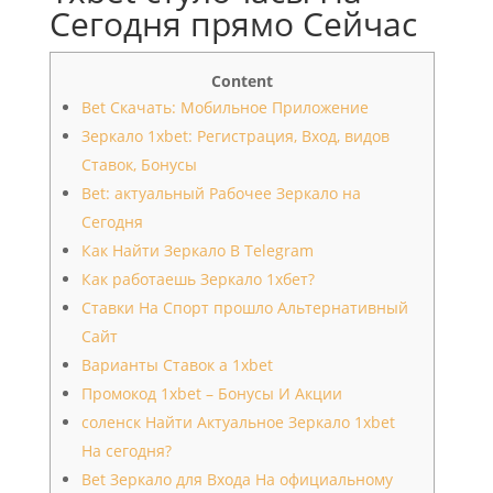
Сегодня прямо Сейчас
Content
Bet Скачать: Мобильное Приложение
Зеркало 1xbet: Регистрация, Вход, видов
Ставок, Бонусы
Bet: актуальный Рабочее Зеркало на
Сегодня
Как Найти Зеркало В Telegram
Как работаешь Зеркало 1хбет?
Ставки На Спорт прошло Альтернативный
Сайт
Варианты Ставок а 1xbet
Промокод 1xbet – Бонусы И Акции
соленск Найти Актуальное Зеркало 1xbet
На сегодня?
Bet Зеркало для Входа На официальному