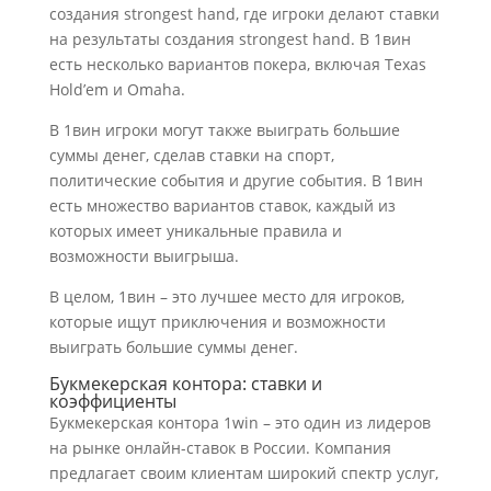
создания strongest hand, где игроки делают ставки
на результаты создания strongest hand. В 1вин
есть несколько вариантов покера, включая Texas
Hold’em и Omaha.
В 1вин игроки могут также выиграть большие
суммы денег, сделав ставки на спорт,
политические события и другие события. В 1вин
есть множество вариантов ставок, каждый из
которых имеет уникальные правила и
возможности выигрыша.
В целом, 1вин – это лучшее место для игроков,
которые ищут приключения и возможности
выиграть большие суммы денег.
Букмекерская контора: ставки и
коэффициенты
Букмекерская контора 1win – это один из лидеров
на рынке онлайн-ставок в России. Компания
предлагает своим клиентам широкий спектр услуг,