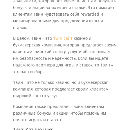
лояльности, которая позволяет клиентам получать
бонусы и акции за их игры и ставки. Это помогает
клиентам 1вин чувствовать себя rewarded и
мотивированными для продолжения игры и
ставок.
В целом, 1вин – это
1win сайт
казино и
букмекерская компания, которая предлагает своим
клиентам широкий спектр услуг и обеспечивает
им безопасность и надежность. Если вы ищете
надежного партнера для игры и ставок, то 1вин –
это ваш выбор.
1вин – это не только казино, но и букмекерская
компания, которая предлагает своим клиентам
широкий спектр услуг.
Компания также предлагает своим клиентам
различные бонусы и акции, чтобы помочь им
начать играть и ставать.
1win: Казино и БК