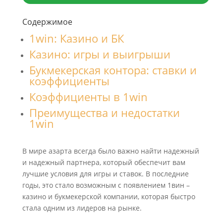
Содержимое
1win: Казино и БК
Казино: игры и выигрыши
Букмекерская контора: ставки и
коэффициенты
Коэффициенты в 1win
Преимущества и недостатки
1win
В мире азарта всегда было важно найти надежный
и надежный партнера, который обеспечит вам
лучшие условия для игры и ставок. В последние
годы, это стало возможным с появлением 1вин –
казино и букмекерской компании, которая быстро
стала одним из лидеров на рынке.