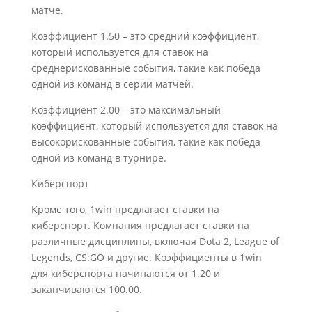
матче.
Коэффициент 1.50 – это средний коэффициент,
который используется для ставок на
среднерискованные события, такие как победа
одной из команд в серии матчей.
Коэффициент 2.00 – это максимальный
коэффициент, который используется для ставок на
высокорискованные события, такие как победа
одной из команд в турнире.
Киберспорт
Кроме того, 1win предлагает ставки на
киберспорт. Компания предлагает ставки на
различные дисциплины, включая Dota 2, League of
Legends, CS:GO и другие. Коэффициенты в 1win
для киберспорта начинаются от 1.20 и
заканчиваются 100.00.