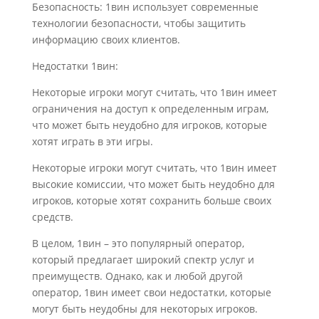
Безопасность: 1вин использует современные
технологии безопасности, чтобы защитить
информацию своих клиентов.
Недостатки 1вин:
Некоторые игроки могут считать, что 1вин имеет
ограничения на доступ к определенным играм,
что может быть неудобно для игроков, которые
хотят играть в эти игры.
Некоторые игроки могут считать, что 1вин имеет
высокие комиссии, что может быть неудобно для
игроков, которые хотят сохранить больше своих
средств.
В целом, 1вин – это популярный оператор,
который предлагает широкий спектр услуг и
преимуществ. Однако, как и любой другой
оператор, 1вин имеет свои недостатки, которые
могут быть неудобны для некоторых игроков.