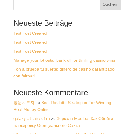
Suchen
Neueste Beiträge
Test Post Created
Test Post Created
Test Post Created
Manage your lottostar bankroll for thrilling casino wins
Pon a prueba tu suerte: dinero de casino garantizado
con fairpari
Neueste Kommentare
창문시트지
zu
Best Roulette Strategies For Winning
Real Money Online
galaxy-at-fairy.df.ru
zu
Зеркала Mostbet Как Обойти
Блокировку Официального Сайта