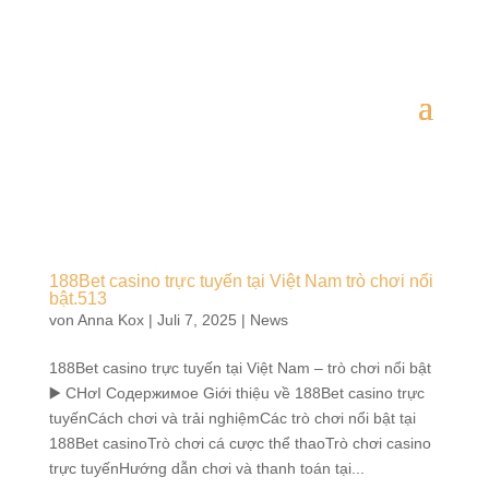
188Bet casino trực tuyến tại Việt Nam trò chơi nổi
bật.513
von
Anna Kox
|
Juli 7, 2025
|
News
188Bet casino trực tuyến tại Việt Nam – trò chơi nổi bật
▶️ CHơI Содержимое Giới thiệu về 188Bet casino trực
tuyếnCách chơi và trải nghiệmCác trò chơi nổi bật tại
188Bet casinoTrò chơi cá cược thể thaoTrò chơi casino
trực tuyếnHướng dẫn chơi và thanh toán tại...