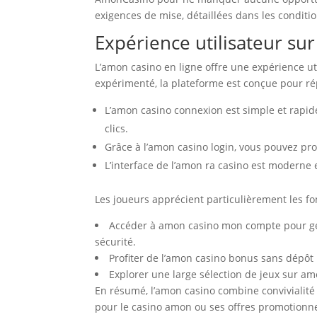
exigences de mise, détaillées dans les conditi
Expérience utilisateur sur
L’amon casino en ligne offre une expérience ut
expérimenté, la plateforme est conçue pour ré
L’amon casino connexion est simple et rapid
clics.
Grâce à l’amon casino login, vous pouvez prof
L’interface de l’amon ra casino est moderne e
Les joueurs apprécient particulièrement les fo
Accéder à amon casino mon compte pour gér
sécurité.
Profiter de l’amon casino bonus sans dépôt
Explorer une large sélection de jeux sur am
En résumé, l’amon casino combine convivialité 
pour le casino amon ou ses offres promotionnel