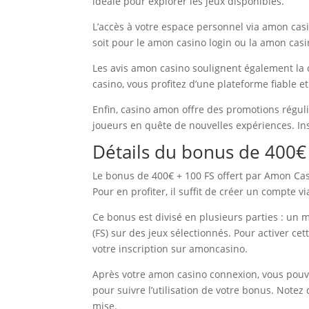
idéale pour explorer les jeux disponibles.
L’accès à votre espace personnel via amon casi
soit pour le amon casino login ou la amon casi
Les avis amon casino soulignent également la q
casino, vous profitez d’une plateforme fiable e
Enfin, casino amon offre des promotions réguliè
joueurs en quête de nouvelles expériences. I
Détails du bonus de 400€
Le bonus de 400€ + 100 FS offert par Amon Cas
Pour en profiter, il suffit de créer un compte vi
Ce bonus est divisé en plusieurs parties : un 
(FS) sur des jeux sélectionnés. Pour activer cet
votre inscription sur amoncasino.
Après votre amon casino connexion, vous pou
pour suivre l’utilisation de votre bonus. Notez
mise.