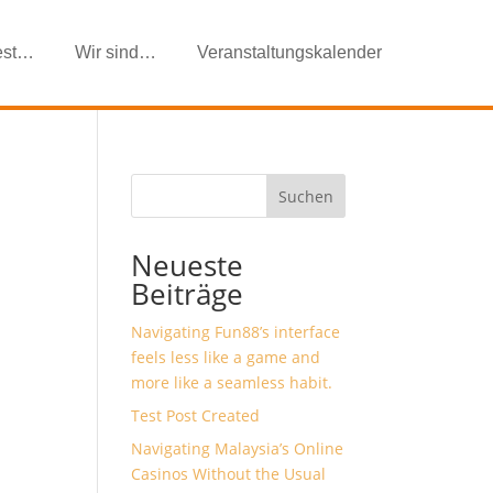
est…
Wir sind…
Veranstaltungskalender
Suchen
Neueste
Beiträge
Navigating Fun88’s interface
feels less like a game and
more like a seamless habit.
Test Post Created
Navigating Malaysia’s Online
Casinos Without the Usual