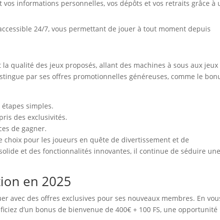
os informations personnelles, vos dépôts et vos retraits grâce à
accessible 24/7, vous permettant de jouer à tout moment depuis
 la qualité des jeux proposés, allant des machines à sous aux jeux
distingue par ses offres promotionnelles généreuses, comme le bon
 étapes simples.
pris des exclusivités.
ces de gagner.
 choix pour les joueurs en quête de divertissement et de
olide et des fonctionnalités innovantes, il continue de séduire un
ption en 2025
er avec des offres exclusives pour ses nouveaux membres. En vou
éficiez d’un bonus de bienvenue de 400€ + 100 FS, une opportunité