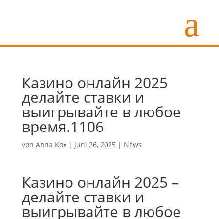
Казино онлайн 2025
делайте ставки и
выигрывайте в любое
время.1106
von
Anna Kox
|
Juni 26, 2025
|
News
Казино онлайн 2025 –
делайте ставки и
выигрывайте в любое