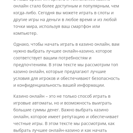
онлайн стало более доступным и популярным, чем
когда-либо. Сегодня вы можете играть в слоты и
другие игры на деньги в любое время и из любой
точки мира, используя ваш смартфон или
компьютер.
Однако, чтобы начать играть в казино онлайн, вам
нужно выбрать лучшее онлайн-казино, которое
соответствует вашим потребностям и
предпочтениям. В этом тексте мы рассмотрим топ
казино онлайн, которые предлагают лучшие
условия для игроков и обеспечивают безопасность
и конфиденциальность вашей информации.
Казино онлайн – это не только способ играть в
игровые автоматы, но и возможность выиграть
большие суммы денег. Важно выбрать казино
онлайн, которое имеет репутацию и обеспечивает
честные игры. В этом тексте мы рассмотрим, как
выбрать лучшее онлайн-казино и как начать