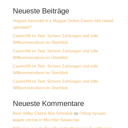
Neueste Beiträge
Hogyan használd ki a Magyar Online Casino heti reload
ajánlatait?
CasinoXN im Test: Sichere Zahlungen und tolle
Willkommensboni im Überblick
CasinoXN im Test: Sichere Zahlungen und tolle
Willkommensboni im Überblick
CasinoXN im Test: Sichere Zahlungen und tolle
Willkommensboni im Überblick
CasinoXN im Test: Sichere Zahlungen und tolle
Willkommensboni im Überblick
Neueste Kommentare
Bear Valley Casino Bus Schedule
zu
Обзор лучших
видов слотов от Мостбет Казахстан