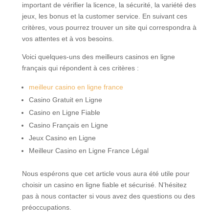
important de vérifier la licence, la sécurité, la variété des
jeux, les bonus et la customer service. En suivant ces
critères, vous pourrez trouver un site qui correspondra à
vos attentes et à vos besoins.
Voici quelques-uns des meilleurs casinos en ligne
français qui répondent à ces critères :
meilleur casino en ligne france
Casino Gratuit en Ligne
Casino en Ligne Fiable
Casino Français en Ligne
Jeux Casino en Ligne
Meilleur Casino en Ligne France Légal
Nous espérons que cet article vous aura été utile pour
choisir un casino en ligne fiable et sécurisé. N’hésitez
pas à nous contacter si vous avez des questions ou des
préoccupations.