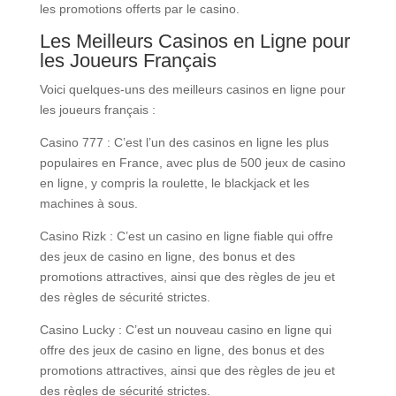
les promotions offerts par le casino.
Les Meilleurs Casinos en Ligne pour
les Joueurs Français
Voici quelques-uns des meilleurs casinos en ligne pour
les joueurs français :
Casino 777 : C’est l’un des casinos en ligne les plus
populaires en France, avec plus de 500 jeux de casino
en ligne, y compris la roulette, le blackjack et les
machines à sous.
Casino Rizk : C’est un casino en ligne fiable qui offre
des jeux de casino en ligne, des bonus et des
promotions attractives, ainsi que des règles de jeu et
des règles de sécurité strictes.
Casino Lucky : C’est un nouveau casino en ligne qui
offre des jeux de casino en ligne, des bonus et des
promotions attractives, ainsi que des règles de jeu et
des règles de sécurité strictes.