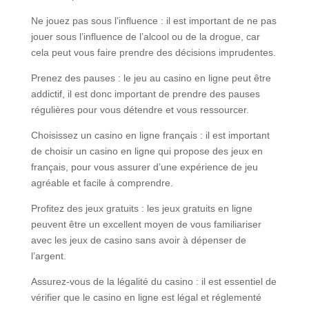
Ne jouez pas sous l’influence : il est important de ne pas
jouer sous l’influence de l’alcool ou de la drogue, car
cela peut vous faire prendre des décisions imprudentes.
Prenez des pauses : le jeu au casino en ligne peut être
addictif, il est donc important de prendre des pauses
régulières pour vous détendre et vous ressourcer.
Choisissez un casino en ligne français : il est important
de choisir un casino en ligne qui propose des jeux en
français, pour vous assurer d’une expérience de jeu
agréable et facile à comprendre.
Profitez des jeux gratuits : les jeux gratuits en ligne
peuvent être un excellent moyen de vous familiariser
avec les jeux de casino sans avoir à dépenser de
l’argent.
Assurez-vous de la légalité du casino : il est essentiel de
vérifier que le casino en ligne est légal et réglementé