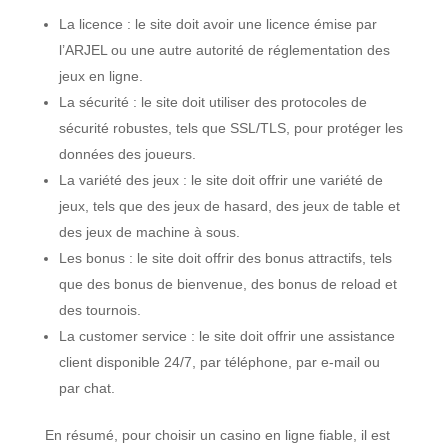
La licence : le site doit avoir une licence émise par
l’ARJEL ou une autre autorité de réglementation des
jeux en ligne.
La sécurité : le site doit utiliser des protocoles de
sécurité robustes, tels que SSL/TLS, pour protéger les
données des joueurs.
La variété des jeux : le site doit offrir une variété de
jeux, tels que des jeux de hasard, des jeux de table et
des jeux de machine à sous.
Les bonus : le site doit offrir des bonus attractifs, tels
que des bonus de bienvenue, des bonus de reload et
des tournois.
La customer service : le site doit offrir une assistance
client disponible 24/7, par téléphone, par e-mail ou
par chat.
En résumé, pour choisir un casino en ligne fiable, il est