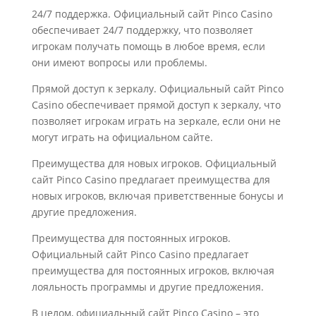
24/7 поддержка. Официальный сайт Pinco Casino
обеспечивает 24/7 поддержку, что позволяет
игрокам получать помощь в любое время, если
они имеют вопросы или проблемы.
Прямой доступ к зеркалу. Официальный сайт Pinco
Casino обеспечивает прямой доступ к зеркалу, что
позволяет игрокам играть на зеркале, если они не
могут играть на официальном сайте.
Преимущества для новых игроков. Официальный
сайт Pinco Casino предлагает преимущества для
новых игроков, включая приветственные бонусы и
другие предложения.
Преимущества для постоянных игроков.
Официальный сайт Pinco Casino предлагает
преимущества для постоянных игроков, включая
лояльность программы и другие предложения.
В целом, официальный сайт Pinco Casino – это