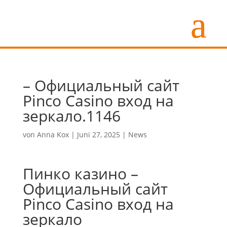
– Официальный сайт
Pinco Casino вход на
зеркало.1146
von
Anna Kox
|
Juni 27, 2025
|
News
Пинко казино –
Официальный сайт
Pinco Casino вход на
зеркало