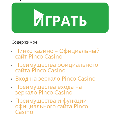
▶️
ИГРАТЬ
Содержимое
Пинко казино – Официальный
сайт Pinco Casino
Преимущества официального
сайта Pinco Casino
Вход на зеркало Pinco Casino
Преимущества входа на
зеркало Pinco Casino
Преимущества и функции
официального сайта Pinco
Casino