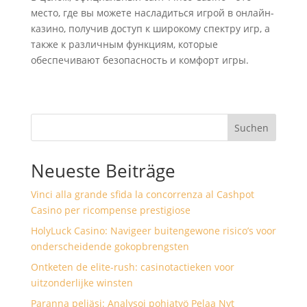
место, где вы можете насладиться игрой в онлайн-
казино, получив доступ к широкому спектру игр, а
также к различным функциям, которые
обеспечивают безопасность и комфорт игры.
Suchen
Neueste Beiträge
Vinci alla grande sfida la concorrenza al Cashpot
Casino per ricompense prestigiose
HolyLuck Casino: Navigeer buitengewone risico’s voor
onderscheidende gokopbrengsten
Ontketen de elite-rush: casinotactieken voor
uitzonderlijke winsten
Paranna peliäsi: Analysoi pohjatyö Pelaa Nyt