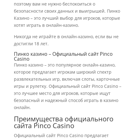
поэтому вам не нужно беспокоиться о
безопасности своих данных и выигрышей. Пинко
Казино – это лучший выбор для игроков, которые
хотят играть в онлайн-казино.
Никогда не играйте в онлайн-казино, если вы не
достигли 18 лет.
Пинко казино – Официальный сайт Pinco
Casino
Пинко казино – это популярное онлайн-казино,
которое предлагает игрокам широкий спектр
развлекательных игр, включая слоты, карточные
игры и рулетку. Официальный сайт Pinco Casino –
это лучшее место для игроков, которые ищут
безопасный и надежный способ играть в казино
онлайн.
Преимущества официального
сайта Pinco Casino
Официальный сайт Pinco Casino предлагает