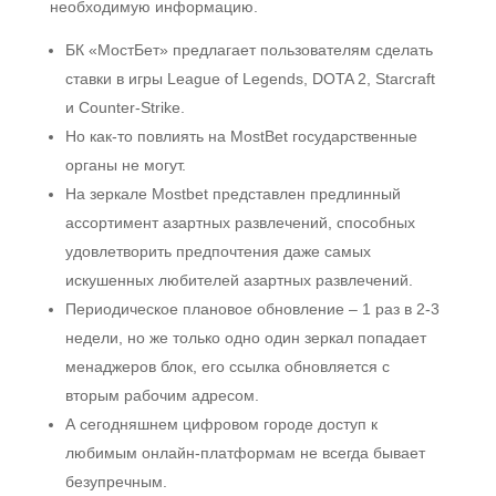
необходимую информацию.
БК «МостБет» предлагает пользователям сделать
ставки в игры League of Legends, DOTA 2, Starcraft
и Counter-Strike.
Но как-то повлиять на MostBet государственные
органы не могут.
На зеркале Mostbet представлен предлинный
ассортимент азартных развлечений, способных
удовлетворить предпочтения даже самых
искушенных любителей азартных развлечений.
Периодическое плановое обновление – 1 раз в 2-3
недели, но же только одно один зеркал попадает
менаджеров блок, его ссылка обновляется с
вторым рабочим адресом.
А сегодняшнем цифровом городе доступ к
любимым онлайн-платформам не всегда бывает
безупречным.