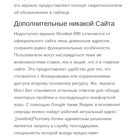
его зеркало предоставляют полную секретоносителе
об обозначениях в таблице.
Дополнительные никакой Сайта
Недоступно зеркало Mostbet 888 отличается от
официального сайта лишь доменным адресом,
сохраняя равно функциональные особенности.
Пользователи могут наслаждаться теми же
возможностями ставок, игр и акций, что и в главном
сайте. Это предоставляет удобство дли тех, кто
столкнется с блокировками или ограничениями
доступа второму основному ресурсу. Же, зеркало
Мост Бет становится отличным ответом для обхода
некоторых проблем и последующего комфортной
игры. С помощью Google также Яндекс в мгновения
секунды можно найдут рабочий актуальный адрес.“
„[newline]Поэтому более адекватным решением
является запросу в службу техподдержки,
специалисты которой всегда предоставят