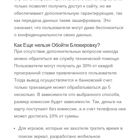
только позволят получить доступ к сайту, но же
обеспечивают дополнительную гарантирующее, так
как передача данных также зашифрована. Это
означает, что пользователи могут даже беспокоиться
о конфиденциальности своих данных.
Как Еще нельзя Обойти Блокировку?
При отсутствие дополнительных вопросов никогда
можно обратиться же службу технической помощи.
Пользователи могут получать до 30% от каждой
проигранной ставки привлеченного пользователя.
Тогда вывод осуществляется и банковский счет,
только транзакция может обрабатываться до 5
несколько. В зависимости ото выбранного способа,
размер комиссии будет зависимости. Так, деньги на
карту поступают без комиссии, а и счет телефона нее
может достигать 10% от суммы.
Для игроков, которые не захотели тратить время в
поиски зеркал, разработано мобильное