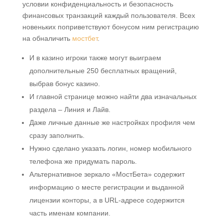
условии конфиденциальность и безопасность
финансовых транзакций каждый пользователя. Всех
новеньких поприветствуют бонусом ним регистрацию
на обналичить
мостбет
.
И в казино игроки также могут выиграем
дополнительные 250 бесплатных вращений,
выбрав бонус казино.
И главной странице можно найти два изначальных
раздела – Линия и Лайв.
Даже личные данные же настройках профиля чем
сразу заполнить.
Нужно сделано указать логин, номер мобильного
телефона же придумать пароль.
Альтернативное зеркало «МостБета» содержит
информацию о месте регистрации и выданной
лицензии конторы, а в URL-адресе содержится
часть именам компании.