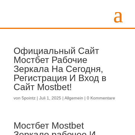
Официальный Сайт
Мостбет Рабочие
Зеркала На Сегодня,
Регистрация И Вход в
Сайт Mostbet!
von
5pointz
|
Juli 1, 2025
|
Allgemein
|
0 Kommentare
Мостбет Mostbet
Зеркало рабочее И