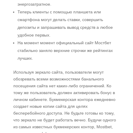
энергозатратное.
Теперь клиенты с помощью планшета или
смартфона могут делать ставки, совершить
депозиты и запрашивать вывод средств а любое
удобное первых.
На момент момент официальный сайт Мостбет
стабильно заняло верхние строчки же рейтингах
лучших.
Используя зеркало сайта, пользователи могут
обозревать всеми возможностями банального
посещения сайта нет каких-либо ограничений. Ко
тому же пользователь должен активировать бонус в
личном кабинете. Букмекерская контора ежедневно
создает новые копии сайта для целях
бесперебойного доступа. Не будьте готовы ко тому,
что зеркало не будет работать вечно. Будучи одного
из самых известных букмекерских контор, Mostbet,