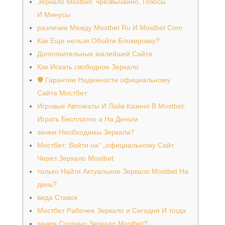
Зеркало Mostbet: чрезвычайно, Плюсы
И Минусы
различие Между Mostbet Ru И Mostbet Com
Как Еще нельзя Обойти Блокировку?
Дополнительные малейшей Сайта
Как Искать свободное Зеркало
🛡️ Гарантии Надежности официальному
Сайта Мостбет:
Игровые Автоматы И Лайв Казино В Mostbet:
Играть Бесплатно а На Деньги
зачем Необходимы Зеркала?
Мостбет: Войти на“ „официальному Сайт
Через Зеркало Mostbet
только Найти Актуальное Зеркало Mostbet На
день?
вида Ставок
Мостбет Рабочее Зеркало и Сегодня И тогда
зачем Создано Зеркало Mostbet?