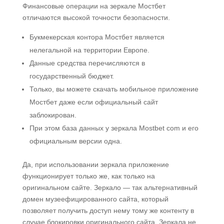
Финансовые операции на зеркале Мостбет
отличаются высокой точности безопасности.
Букмекерская контора Мостбет является
нелегальной на территории Европе.
Данные средства перечисляются в
государственный бюджет.
Только, вы можете скачать мобильное приложение
Мостбет даже если официальный сайт
заблокирован.
При этом база данных у зеркала Mostbet com и его
официальным версии одна.
Да, при использовании зеркала приложение
функционирует только же, как только на
оригинальном сайте. Зеркало — так альтернативный
домен музеефицированного сайта, который
позволяет получить доступ нему тому же контенту в
случае блокировки оригинального сайта. Зеркала не