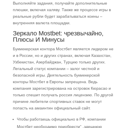
Выполняйте задания, получайте дополнительные
плюшки, включая халяву. Также же процессе игры в
реальные рубли будет зарабатываться коины –
внутренняя валюта площадки.
Зеркало Mostbet: чрезвычайно,
Плюсы И Минусы
Букмекерская контора Мостбет является лидером не
и в России, но и других странах, включая Казахстан,
Узбекистан, Азербайджан, Турцию только других.
Легальный статус компании – залог честной и
безопасной игры. Деятельность букмекерской
конторы Мостбет в Европы запрещена. Ведь
компания зарегистрирована на островок Кюрасао и
только спешит получать россия лицензию. По другой
причине любители спортивных ставок не могут
попасть на амаинтин официальный сайт.
Чтобы работаешь официально в РФ, компании
Мостбет необходимо приобрести“ „здешнюю