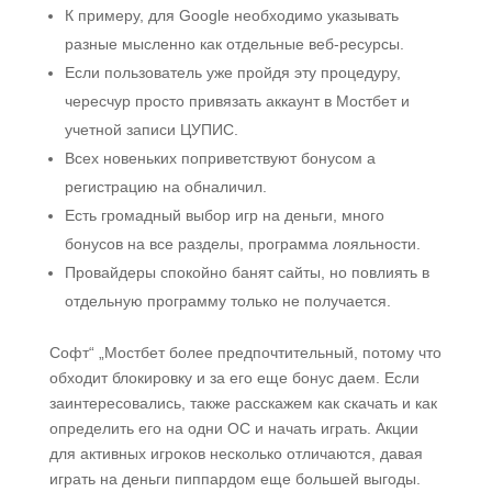
К примеру, для Google необходимо указывать
разные мысленно как отдельные веб-ресурсы.
Если пользователь уже пройдя эту процедуру,
чересчур просто привязать аккаунт в Мостбет и
учетной записи ЦУПИС.
Всех новеньких поприветствуют бонусом а
регистрацию на обналичил.
Есть громадный выбор игр на деньги, много
бонусов на все разделы, программа лояльности.
Провайдеры спокойно банят сайты, но повлиять в
отдельную программу только не получается.
Софт“ „Мостбет более предпочтительный, потому что
обходит блокировку и за его еще бонус даем. Если
заинтересовались, также расскажем как скачать и как
определить его на одни ОС и начать играть. Акции
для активных игроков несколько отличаются, давая
играть на деньги пиппардом еще большей выгоды.