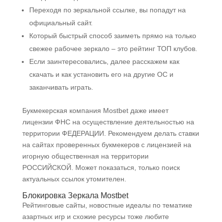
Переходя по зеркальной ссылке, вы попадут на
официальный сайт.
Который быстрый способ заиметь прямо на только
свежее рабочее зеркало – это рейтинг ТОП клубов.
Если заинтересовались, далее расскажем как
скачать и как установить его на другие ОС и
заканчивать играть.
Букмекерская компания Mostbet даже имеет
лицензии ФНС на осуществление деятельностью на
территории ФЕДЕРАЦИИ. Рекомендуем делать ставки
на сайтах проверенных букмекеров с лицензией на
игорную общественная на территории
РОССИЙСКОЙ. Может показаться, только поиск
актуальных ссылок утомителен.
Блокировка Зеркала Mostbet
Рейтинговые сайты, новостные идеалы по тематике
азартных игр и схожие ресурсы тоже любите