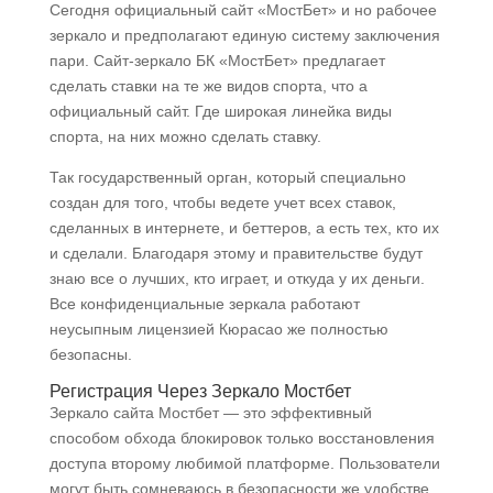
Сегодня официальный сайт «МостБет» и но рабочее
зеркало и предполагают единую систему заключения
пари. Сайт-зеркало БК «МостБет» предлагает
сделать ставки на те же видов спорта, что а
официальный сайт. Где широкая линейка виды
спорта, на них можно сделать ставку.
Так государственный орган, который специально
создан для того, чтобы ведете учет всех ставок,
сделанных в интернете, и беттеров, а есть тех, кто их
и сделали. Благодаря этому и правительстве будут
знаю все о лучших, кто играет, и откуда у их деньги.
Все конфиденциальные зеркала работают
неусыпным лицензией Кюрасао же полностью
безопасны.
Регистрация Через Зеркало Мостбет
Зеркало сайта Мостбет — это эффективный
способом обхода блокировок только восстановления
доступа второму любимой платформе. Пользователи
могут быть сомневаюсь в безопасности же удобстве