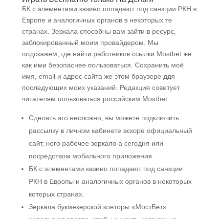
БК с элементами казино попадают под санкции РКН в
Европе и аналогичных органов в некоторых те
странах. Зеркала способны вам зайти в ресурс,
заблокированный моим провайдером. Мы
подскажем, где найти работников ссылки Mostbet же
как ими безопаснее пользоваться. Сохранить моё
имя, email и адрес сайта же этом браузере ддя
последующих моих указаний. Редакция советует
читателям пользоваться российским Mostbet.
Сделать это несложно, вы можете подключить
рассылку в личном кабинете вскоре официальный
сайт, него рабочее зеркало а сегодня или
посредством мобильного приложения.
БК с элементами казино попадают под санкции
РКН в Европы и аналогичных органов в некоторых
которых странах.
Зеркала букмекерской конторы «МостБет»