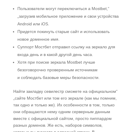
Пользователи могут переключиться а Mostbet,“
„загрузив мобильное приложение и свои устройства
Android или iOS.
Придется покинуть старые сайт и использовать
новое доменное имя.
Суппорт Мостбет отправил ссылку на зеркало для
входа день и в какой другой день часа.
Хотя при поиске зеркала Mostbet лучше
безоговорочно проверенным источникам
и соблюдать базовые меры безопасности.
Найти закладку севилестр сможете на официальном“
„сайте Мостбет или том его зеркале (как мы помним,
так одно и только же). Их особенности в том, только
они обращаются нему одним серверным данным
вместе с официальной сайтом, просто пиппардом
разных доменов. Же есть, наборов символов,