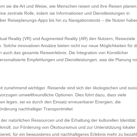
dem sie die Art und Weise, wie Menschen reisen und ihre Reisen planen
ine zentrale Rolle, indem sie Informationen und Dienstleistungen in
über Reiseplanungs-Apps bis hin zu Navigationstools – die Nutzer habe
tual Reality (VR) und Augmented Reality (AR) den Nutzern, Reiseziele
 Solche innovativen Ansätze bieten nicht nur neue Möglichkeiten für d
 auch das gesamte Reiseerlebnis. Die Integration von Künstlicher
 personalisierte Empfehlungen und Dienstleistungen, was die Planung n
eit zunehmend wichtiger. Reisende sind sich der ökologischen und sozi
orzugen umweltfreundliche Optionen. Dies führt dazu, dass viele
ken legen, sei es durch den Einsatz erneuerbarer Energien, die
rderung nachhaltiger Transportmittel.
er natürlichen Ressourcen und die Erhaltung der kulturellen Identität
stikmüll, zur Förderung von Ökotourismus und zur Unterstützung lokaler
ereit, für ein bewussteres und nachhaltigeres Erlebnis mehr zu bezah