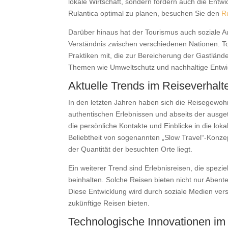
lokale Wirtschaft, sondern fördern auch die Entw
Rulantica optimal zu planen, besuchen Sie den
R
Darüber hinaus hat der Tourismus auch soziale Au
Verständnis zwischen verschiedenen Nationen. Tou
Praktiken mit, die zur Bereicherung der Gastländ
Themen wie Umweltschutz und nachhaltige Entwic
Aktuelle Trends im Reiseverhalt
In den letzten Jahren haben sich die Reisegewo
authentischen Erlebnissen und abseits der ausget
die persönliche Kontakte und Einblicke in die lok
Beliebtheit von sogenannten „Slow Travel“-Konzep
der Quantität der besuchten Orte liegt.
Ein weiterer Trend sind Erlebnisreisen, die spezi
beinhalten. Solche Reisen bieten nicht nur Abente
Diese Entwicklung wird durch soziale Medien verst
zukünftige Reisen bieten.
Technologische Innovationen im