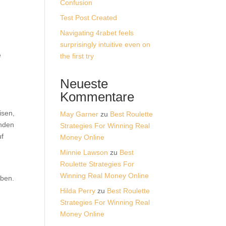
Confusion
Test Post Created
Navigating 4rabet feels
surprisingly intuitive even on
e
the first try
Neueste
Kommentare
isen,
May Garner
zu
Best Roulette
enden
Strategies For Winning Real
uf
Money Online
Minnie Lawson
zu
Best
Roulette Strategies For
Winning Real Money Online
eben.
Hilda Perry
zu
Best Roulette
Strategies For Winning Real
Money Online