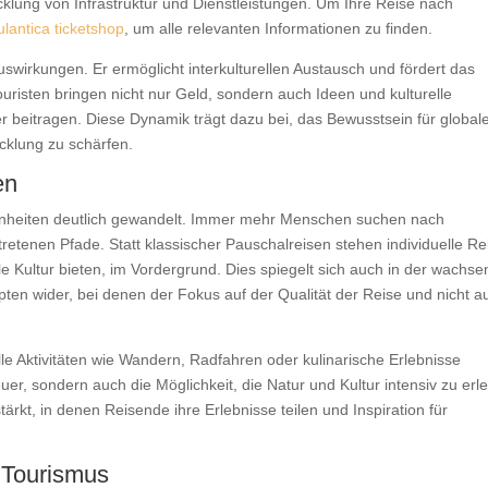
icklung von Infrastruktur und Dienstleistungen. Um Ihre Reise nach
ulantica ticketshop
, um alle relevanten Informationen zu finden.
swirkungen. Er ermöglicht interkulturellen Austausch und fördert das
risten bringen nicht nur Geld, sondern auch Ideen und kulturelle
er beitragen. Diese Dynamik trägt dazu bei, das Bewusstsein für global
klung zu schärfen.
en
hnheiten deutlich gewandelt. Immer mehr Menschen suchen nach
retenen Pfade. Statt klassischer Pauschalreisen stehen individuelle Re
ale Kultur bieten, im Vordergrund. Dies spiegelt sich auch in der wachs
ten wider, bei denen der Fokus auf der Qualität der Reise und nicht a
elle Aktivitäten wie Wandern, Radfahren oder kulinarische Erlebnisse
uer, sondern auch die Möglichkeit, die Natur und Kultur intensiv zu erl
ärkt, in denen Reisende ihre Erlebnisse teilen und Inspiration für
 Tourismus