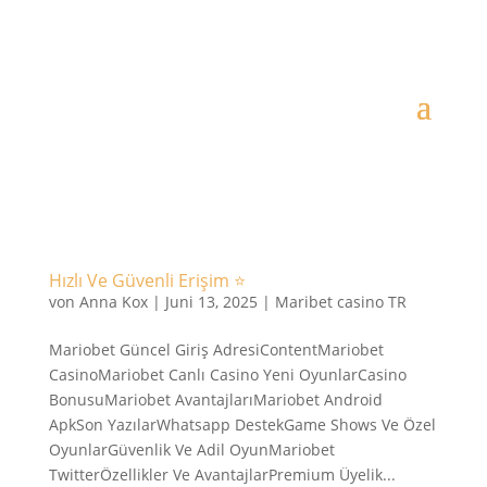
Hızlı Ve Güvenli Erişim ⭐
von
Anna Kox
|
Juni 13, 2025
|
Maribet casino TR
Mariobet Güncel Giriş AdresiContentMariobet
CasinoMariobet Canlı Casino Yeni OyunlarCasino
BonusuMariobet AvantajlarıMariobet Android
ApkSon YazılarWhatsapp DestekGame Shows Ve Özel
OyunlarGüvenlik Ve Adil OyunMariobet
TwitterÖzellikler Ve AvantajlarPremium Üyelik...