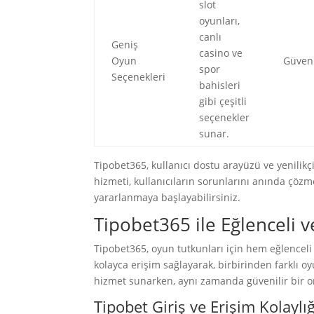
slot
oyunları,
canlı
Geniş
casino ve
Oyun
Güveni
spor
Seçenekleri
bahisleri
gibi çeşitli
seçenekler
sunar.
Tipobet365, kullanıcı dostu arayüzü ve yenilikçi
hizmeti, kullanıcıların sorunlarını anında çöz
yararlanmaya başlayabilirsiniz.
Tipobet365 ile Eğlenceli 
Tipobet365, oyun tutkunları için hem eğlenceli 
kolayca erişim sağlayarak, birbirinden farklı oy
hizmet sunarken, aynı zamanda güvenilir bir 
Tipobet Giriş ve Erişim Kolaylığ