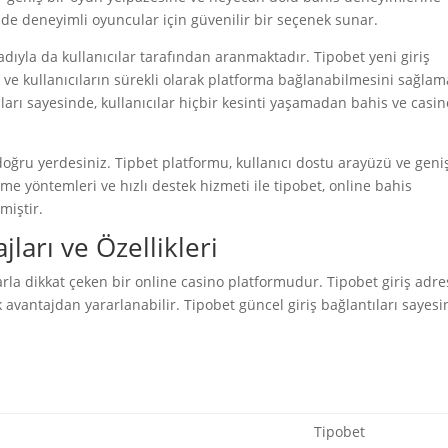
 de deneyimli oyuncular için güvenilir bir seçenek sunar.
adıyla da kullanıcılar tarafından aranmaktadır. Tipobet yeni giriş
k ve kullanıcıların sürekli olarak platforma bağlanabilmesini sağla
ıları sayesinde, kullanıcılar hiçbir kesinti yaşamadan bahis ve casin
 doğru yerdesiniz. Tipbet platformu, kullanıcı dostu arayüzü ve geni
me yöntemleri ve hızlı destek hizmeti ile tipobet, online bahis
miştir.
ları ve Özellikleri
rla dikkat çeken bir online casino platformudur. Tipobet giriş adre
k avantajdan yararlanabilir. Tipobet güncel giriş bağlantıları sayes
Tipobet