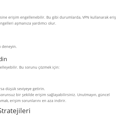
esine erişim engellenebilir. Bu gibi durumlarda, VPN kullanarak eri
 engelleri aşmanıza yardımcı olur.
ı deneyin.
din
ngelleyebilir. Bu sorunu çözmek için:
rsa düşük seviyeye getirin.
orunsuz bir şekilde erişim sağlayabilirsiniz. Unutmayın, güncel
nmak, erişim sorunlarını en aza indirir.
tratejileri