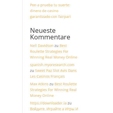
Pon a prueba tu suerte:
dinero de casino
garantizado con fairpari
Neueste
Kommentare
Nell Davidson
zu
Best
Roulette Strategies For
Winning Real Money Online
spanish.myoresearch.com
zu
Sweet Paz Slot Avis Dans
Les Casinos Français
Max Atkins
zu
Best Roulette
Strategies For Winning Real
Money Online
https://downloader.la
zu
Войдите, Играйте а Игры И