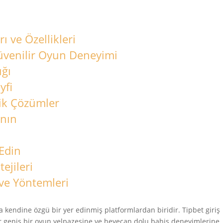
ı ve Özellikleri
Güvenilir Oyun Deneyimi
ığı
yfi
tik Çözümler
anın
 Edin
ejileri
 ve Yöntemleri
a kendine özgü bir yer edinmiş platformlardan biridir. Tipbet giriş
ar geniş bir oyun yelpazesine ve heyecan dolu bahis deneyimlerine