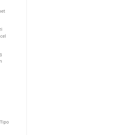
bet
zi
ncel
iş
en
 Tipo