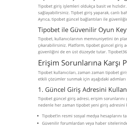
Tipobet giriş işlemleri oldukça basit ve hızlıdı
sağlayabilirsiniz. Tipbet giriş yaparak, canlı bah
Ayrıca, tipobet güncel bağlantıları ile güvenli
Tipobet ile Güvenilir Oyun Key
Tipobet, kullanıcılarının memnuniyetini ön pland
çıkarabilirsiniz. Platform, tipobet güncel giriş a
güvenliğini de en üst düzeyde tutar. Tipobet36
Erişim Sorunlarına Karşı 
Tipobet kullanıcıları, zaman zaman tipobet giri
etkili çözümler sunmak için aşağıdaki adımları 
1. Güncel Giriş Adresini Kulla
Tipobet güncel giriş adresi, erişim sorunlarını
nedenle her zaman tipobet yeni giriş adresini 
Tipobet’in resmi sosyal medya hesaplarını ta
Güvenilir forumlardan veya haber sitelerinden