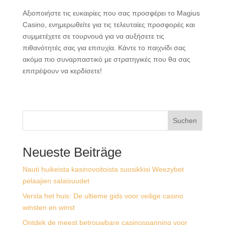
Αξιοποιήστε τις ευκαιρίες που σας προσφέρει το Magius
Casino, ενημερωθείτε για τις τελευταίες προσφορές και
συμμετέχετε σε τουρνουά για να αυξήσετε τις
πιθανότητές σας για επιτυχία. Κάντε το παιχνίδι σας
ακόμα πιο συναρπαστικό με στρατηγικές που θα σας
επιτρέψουν να κερδίσετε!
Suchen
Neueste Beiträge
Nauti huikeista kasinovoitoista suosikkisi Weezybet
pelaajien salaisuudet
Versla het huis: De ultieme gids voor veilige casino
winsten en winst
Ontdek de meest betrouwbare casinospanning voor