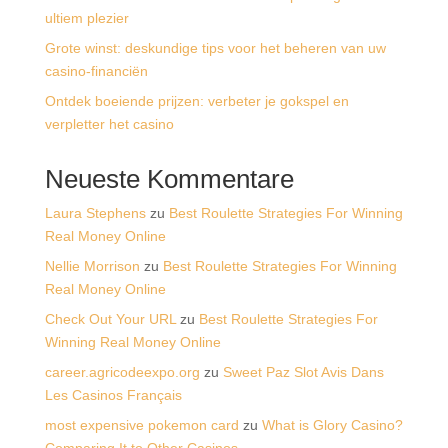
ultiem plezier
Grote winst: deskundige tips voor het beheren van uw
casino-financiën
Ontdek boeiende prijzen: verbeter je gokspel en
verpletter het casino
Neueste Kommentare
Laura Stephens
zu
Best Roulette Strategies For Winning
Real Money Online
Nellie Morrison
zu
Best Roulette Strategies For Winning
Real Money Online
Check Out Your URL
zu
Best Roulette Strategies For
Winning Real Money Online
career.agricodeexpo.org
zu
Sweet Paz Slot Avis Dans
Les Casinos Français
most expensive pokemon card
zu
What is Glory Casino?