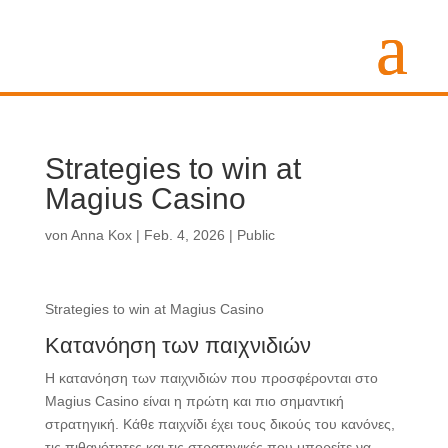
Strategies to win at
Magius Casino
von
Anna Kox
|
Feb. 4, 2026
|
Public
Strategies to win at Magius Casino
Κατανόηση των παιχνιδιών
Η κατανόηση των παιχνιδιών που προσφέρονται στο
Magius Casino είναι η πρώτη και πιο σημαντική
στρατηγική. Κάθε παιχνίδι έχει τους δικούς του κανόνες,
τις πιθανότητες και τις στρατηγικές που μπορείτε να