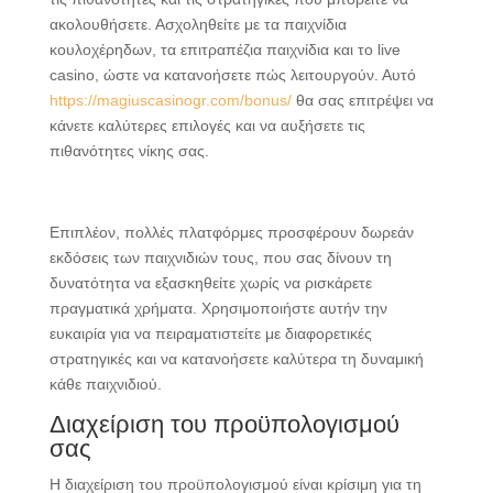
ακολουθήσετε. Ασχοληθείτε με τα παιχνίδια
κουλοχέρηδων, τα επιτραπέζια παιχνίδια και το live
casino, ώστε να κατανοήσετε πώς λειτουργούν. Αυτό
https://magiuscasinogr.com/bonus/
θα σας επιτρέψει να
κάνετε καλύτερες επιλογές και να αυξήσετε τις
πιθανότητες νίκης σας.
Επιπλέον, πολλές πλατφόρμες προσφέρουν δωρεάν
εκδόσεις των παιχνιδιών τους, που σας δίνουν τη
δυνατότητα να εξασκηθείτε χωρίς να ρισκάρετε
πραγματικά χρήματα. Χρησιμοποιήστε αυτήν την
ευκαιρία για να πειραματιστείτε με διαφορετικές
στρατηγικές και να κατανοήσετε καλύτερα τη δυναμική
κάθε παιχνιδιού.
Διαχείριση του προϋπολογισμού
σας
Η διαχείριση του προϋπολογισμού είναι κρίσιμη για τη