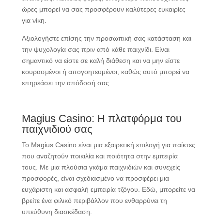
ώρες μπορεί να σας προσφέρουν καλύτερες ευκαιρίες
για νίκη.
Αξιολογήστε επίσης την προσωπική σας κατάσταση και
την ψυχολογία σας πριν από κάθε παιχνίδι. Είναι
σημαντικό να είστε σε καλή διάθεση και να μην είστε
κουρασμένοι ή απογοητευμένοι, καθώς αυτό μπορεί να
επηρεάσει την απόδοσή σας.
Magius Casino: Η πλατφόρμα του
παιχνιδιού σας
Το Magius Casino είναι μια εξαιρετική επιλογή για παίκτες
που αναζητούν ποικιλία και ποιότητα στην εμπειρία
τους. Με μια πλούσια γκάμα παιχνιδιών και συνεχείς
προσφορές, είναι σχεδιασμένο να προσφέρει μια
ευχάριστη και ασφαλή εμπειρία τζόγου. Εδώ, μπορείτε να
βρείτε ένα φιλικό περιβάλλον που ενθαρρύνει τη
υπεύθυνη διασκέδαση.