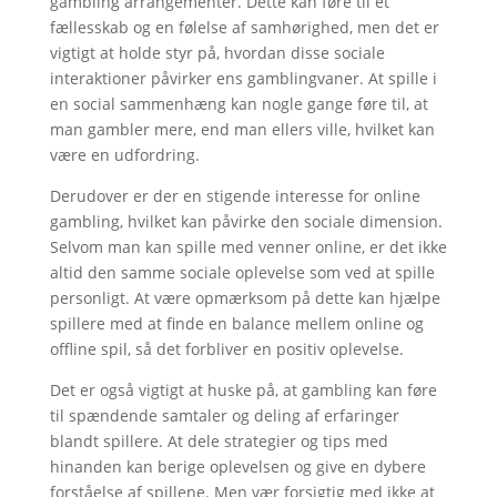
gambling arrangementer. Dette kan føre til et
fællesskab og en følelse af samhørighed, men det er
vigtigt at holde styr på, hvordan disse sociale
interaktioner påvirker ens gamblingvaner. At spille i
en social sammenhæng kan nogle gange føre til, at
man gambler mere, end man ellers ville, hvilket kan
være en udfordring.
Derudover er der en stigende interesse for online
gambling, hvilket kan påvirke den sociale dimension.
Selvom man kan spille med venner online, er det ikke
altid den samme sociale oplevelse som ved at spille
personligt. At være opmærksom på dette kan hjælpe
spillere med at finde en balance mellem online og
offline spil, så det forbliver en positiv oplevelse.
Det er også vigtigt at huske på, at gambling kan føre
til spændende samtaler og deling af erfaringer
blandt spillere. At dele strategier og tips med
hinanden kan berige oplevelsen og give en dybere
forståelse af spillene. Men vær forsigtig med ikke at