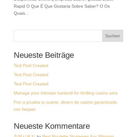
Rapid O Que É Que Gostaria Sobre Saber? O Os
Quais...
Suchen
Neueste Beiträge
Test Post Created
Test Post Created
Test Post Created
Manage your lottostar bankroll for thrilling casino wins
Pon a prueba tu suerte: dinero de casino garantizado
con fairpari
Neueste Kommentare
창문시트지
zu
Best Roulette Strategies For Winning